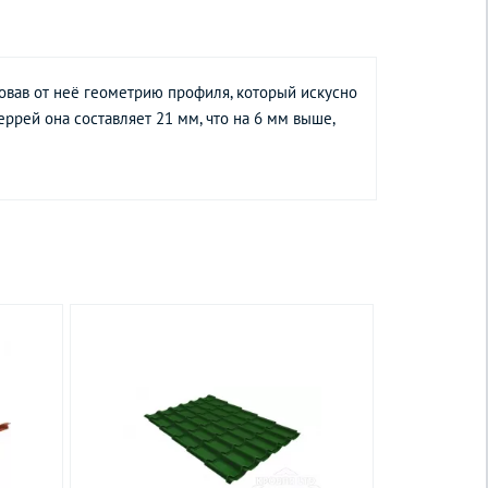
вав от неё геометрию профиля, который искусно
ррей она составляет 21 мм, что на 6 мм выше,
Товар снят