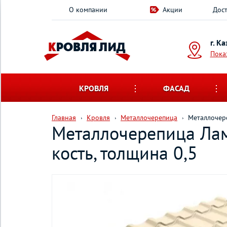
О компании
Акции
Дост
г. К
Пока
КРОВЛЯ
ФАСАД
Главная
Кровля
Металлочерепица
Металлочере
Металлочерепица Лам
кость, толщина 0,5