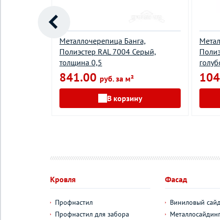
до,
Металлочерепица Банга,
Метал
околад,
Полиэстер RAL 7004 Серый,
Полиэ
толщина 0,5
голуб
841.00
104
руб. за м²
у
В корзину
Кровля
Фасад
Профнастил
Виниловый сай
Профнастил для забора
Металлосайдин