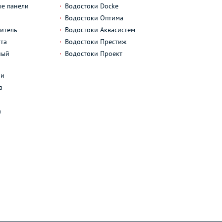
е панели
Водостоки Docke
Водостоки Оптима
итель
Водостоки Аквасистем
та
Водостоки Престиж
ный
Водостоки Проект
л
ли
а
а