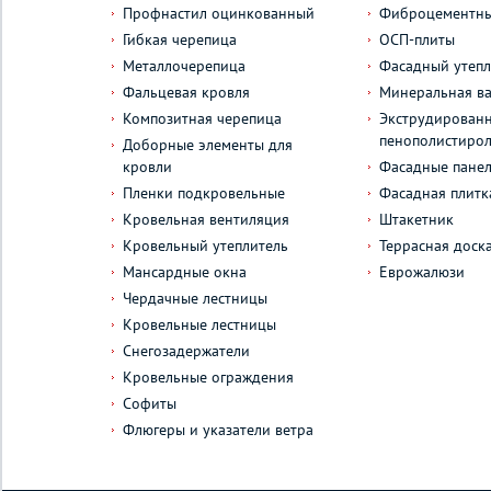
Профнастил оцинкованный
Фиброцементны
Гибкая черепица
ОСП-плиты
Металлочерепица
Фасадный утепл
Фальцевая кровля
Минеральная ва
Композитная черепица
Экструдирован
пенополистиро
Доборные элементы для
кровли
Фасадные пане
Пленки подкровельные
Фасадная плитк
Кровельная вентиляция
Штакетник
Кровельный утеплитель
Террасная доск
Мансардные окна
Еврожалюзи
Чердачные лестницы
Кровельные лестницы
Снегозадержатели
Кровельные ограждения
Софиты
Флюгеры и указатели ветра