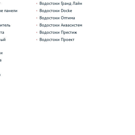
г
Водостоки Гранд Лайн
е панели
Водостоки Docke
Водостоки Оптима
итель
Водостоки Аквасистем
та
Водостоки Престиж
ный
Водостоки Проект
л
ли
а
а