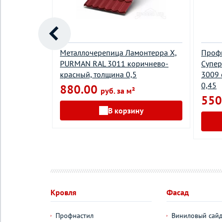
ссик, Drap
Металлочерепица Ламонтерра X,
Проф
ый,
PURMAN RAL 3011 коричнево-
Супер
красный, толщина 0,5
3009 
0,45
880.00
руб. за м²
550
у
В корзину
Кровля
Фасад
Профнастил
Виниловый сай