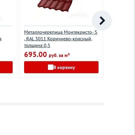
Металлочерепица Монтекристо- S
Металлочер
я
, RAL 3011 Коричнево-красный,
RR 32 Темн
толщина 0,5
толщина 0,
695.00
685.00
руб. за м²
В корзину