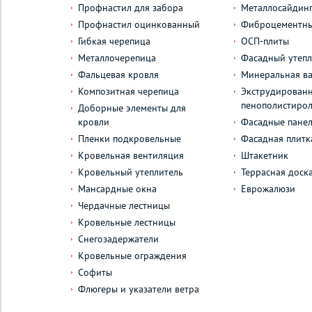
Профнастил для забора
Металлосайдин
Профнастил оцинкованный
Фиброцементны
Гибкая черепица
ОСП-плиты
Металлочерепица
Фасадный утепл
Фальцевая кровля
Минеральная ва
Композитная черепица
Экструдирован
пенополистиро
Доборные элементы для
кровли
Фасадные пане
Пленки подкровельные
Фасадная плитк
Кровельная вентиляция
Штакетник
Кровельный утеплитель
Террасная доск
Мансардные окна
Еврожалюзи
Чердачные лестницы
Кровельные лестницы
Снегозадержатели
Кровельные ограждения
Софиты
Флюгеры и указатели ветра