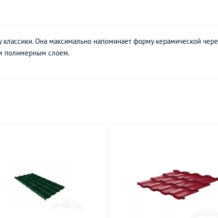
у классики. Она максимально напоминает форму керамической чер
ым полимерным слоем.