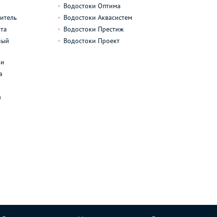
Водостоки Оптима
итель
Водостоки Аквасистем
та
Водостоки Престиж
ный
Водостоки Проект
л
ли
а
а