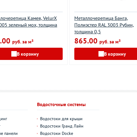
лочерепица Камея, VelurХ
Металлочерепица Банга,
005 зеленый мох, толщина
Полиэстер RAL 3003 Рубин,
толщина 0,5
.00
865.00
руб. за м²
руб. за м²
В корзину
В корзину
Водосточные системы
динг
Водостоки для крыши
г
Водостоки Гранд Лайн
е панели
Водостоки Docke