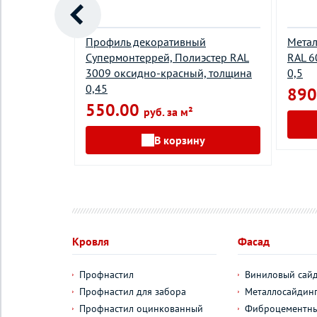
нтерра X,
Профиль декоративный
Метал
ичнево-
Супермонтеррей, Полиэстер RAL
RAL 6
3009 оксидно-красный, толщина
0,5
0,45
890
550.00
руб. за м²
у
В корзину
Кровля
Фасад
Профнастил
Виниловый сай
Профнастил для забора
Металлосайдин
Профнастил оцинкованный
Фиброцементны