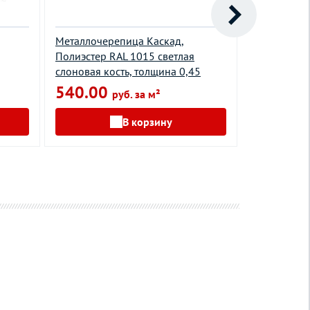
Металлочерепица Каскад,
Металлочер
Полиэстер RAL 1015 светлая
Полиэстер 
слоновая кость, толщина 0,45
вино, толщ
540.00
590.00
руб. за м²
В корзину