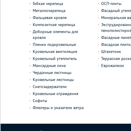
Гибкая черепица
ОСП-плиты
Металлочерепица
Фасадный утепл
Фальцевая кровля
Минеральная ва
Композитная черепица
Экструдирован
пенополистиро
Доборные элементы для
кровли
Фасадные пане
Пленки подкровельные
Фасадная плитк
Кровельная вентиляция
Штакетник
Кровельный утеплитель
Террасная доск
Мансардные окна
Еврожалюзи
Чердачные лестницы
Кровельные лестницы
Снегозадержатели
Кровельные ограждения
Софиты
Флюгеры и указатели ветра