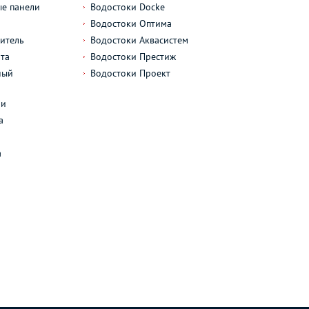
е панели
Водостоки Docke
Водостоки Оптима
итель
Водостоки Аквасистем
та
Водостоки Престиж
ный
Водостоки Проект
л
ли
а
а