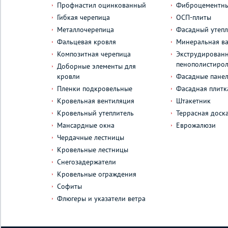
Профнастил оцинкованный
Фиброцементны
Гибкая черепица
ОСП-плиты
Металлочерепица
Фасадный утепл
Фальцевая кровля
Минеральная ва
Композитная черепица
Экструдирован
пенополистиро
Доборные элементы для
кровли
Фасадные пане
Пленки подкровельные
Фасадная плитк
Кровельная вентиляция
Штакетник
Кровельный утеплитель
Террасная доск
Мансардные окна
Еврожалюзи
Чердачные лестницы
Кровельные лестницы
Снегозадержатели
Кровельные ограждения
Софиты
Флюгеры и указатели ветра