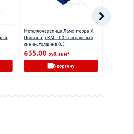
Металлочерепица Ламонтерра Х,
Металлочер
ный,
Полиэстер RAL 5005 сигнальный
Полиэстер 
синий, толщина 0,5
красный, т
635.00
600.00
руб. за м²
В корзину