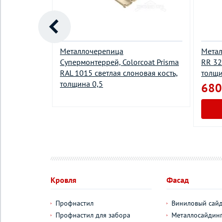
й
Металлочерепица
Метал
RAL 6002
Супермонтеррей, Colorcoat Prisma
RR 32
лщина 0,45
RAL 1015 светлая слоновая кость,
толщи
толщина 0,5
680
у
Кровля
Фасад
Профнастил
Виниловый сай
Профнастил для забора
Металлосайдин