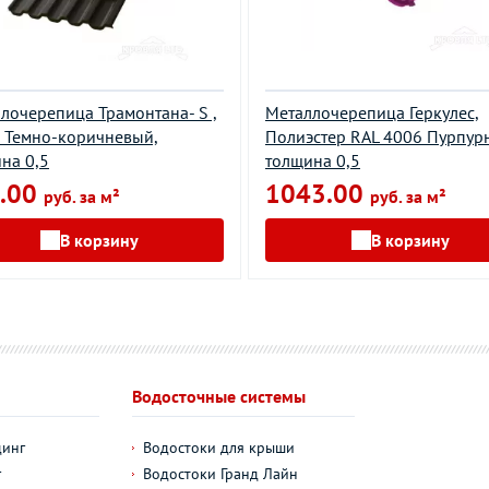
лочерепица Трамонтана- S ,
Металлочерепица Геркулес,
 Темно-коричневый,
Полиэстер RAL 4006 Пурпур
на 0,5
толщина 0,5
.00
1043.00
руб. за м²
руб. за м²
В корзину
В корзину
Водосточные системы
динг
Водостоки для крыши
г
Водостоки Гранд Лайн