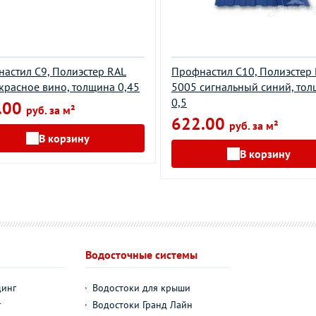
астил С9, Полиэстер RAL
Профнастил С10, Полиэстер
красное вино, толщина 0,45
5005 сигнальный синий, то
0,5
.00
руб. за м²
622.00
руб. за м²
В корзину
В корзину
Водосточные системы
динг
Водостоки для крыши
г
Водостоки Гранд Лайн