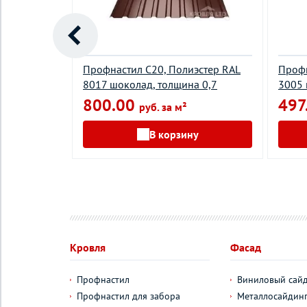
эстер RAL
Профнастил С20, Полиэстер RAL
Профн
щина 0,5
8017 шоколад, толщина 0,7
3005 
800.00
497
руб. за м²
у
В корзину
Кровля
Фасад
Профнастил
Виниловый сай
Профнастил для забора
Металлосайдин