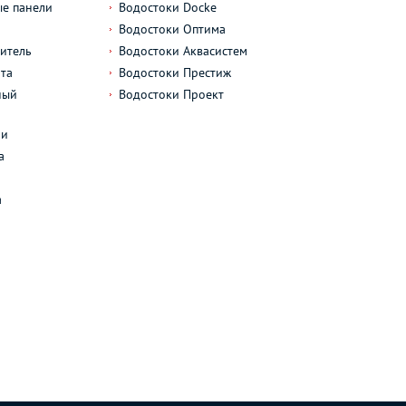
е панели
Водостоки Docke
Водостоки Оптима
итель
Водостоки Аквасистем
та
Водостоки Престиж
ный
Водостоки Проект
л
ли
а
а