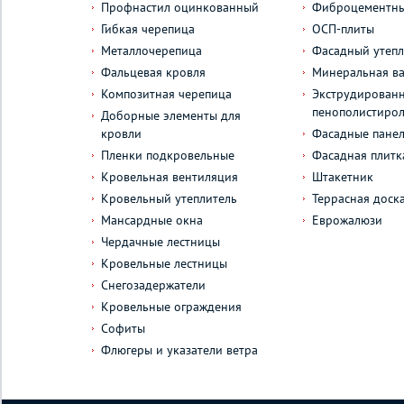
Профнастил оцинкованный
Фиброцементны
Гибкая черепица
ОСП-плиты
Металлочерепица
Фасадный утепл
Фальцевая кровля
Минеральная ва
Композитная черепица
Экструдирован
пенополистиро
Доборные элементы для
кровли
Фасадные пане
Пленки подкровельные
Фасадная плитк
Кровельная вентиляция
Штакетник
Кровельный утеплитель
Террасная доск
Мансардные окна
Еврожалюзи
Чердачные лестницы
Кровельные лестницы
Снегозадержатели
Кровельные ограждения
Софиты
Флюгеры и указатели ветра