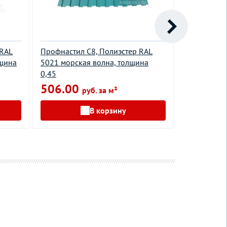
 RAL
Профнастил С8, Полиэстер RAL
Профнастил
лщина
5021 морская волна, толщина
3005 красн
0,45
1065.0
506.00
руб. за м²
В корзину