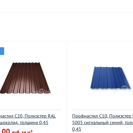
астил С20, Полиэстер RAL
Профнастил С10, Полиэстер
шоколад, толщина 0,45
5005 сигнальный синий, то
0,45
.00
руб. за м²