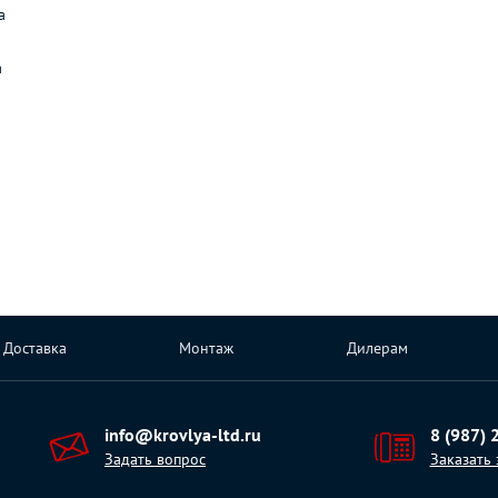
а
а
Доставка
Монтаж
Дилерам
info@krovlya-ltd.ru
8 (987) 
Задать вопрос
Заказать