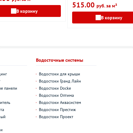
515.00
руб. за м²
В корзину
В корзину
Водосточные системы
динг
Водостоки для крыши
г
Водостоки Гранд Лайн
е панели
Водостоки Docke
Водостоки Оптима
итель
Водостоки Аквасистем
та
Водостоки Престиж
ный
Водостоки Проект
л
ли