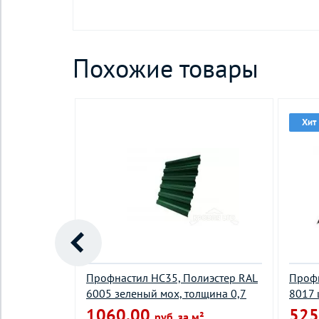
Похожие товары
Хит
стер RAL
Профнастил НС35, Полиэстер RAL
Профн
лщина 0,5
6005 зеленый мох, толщина 0,7
8017 
1060.00
525
руб. за м²