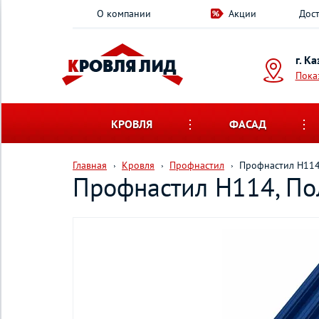
О компании
Акции
Дост
г. К
Пока
КРОВЛЯ
ФАСАД
Главная
Кровля
Профнастил
Профнастил H114,
Профнастил H114, По