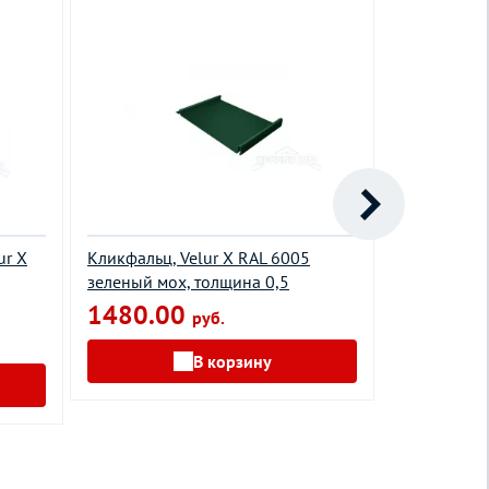
ur X
Кликфальц, Velur X RAL 6005
Кликфальц,
зеленый мох, толщина 0,5
сигнальный
1480.00
1100.0
руб.
В корзину