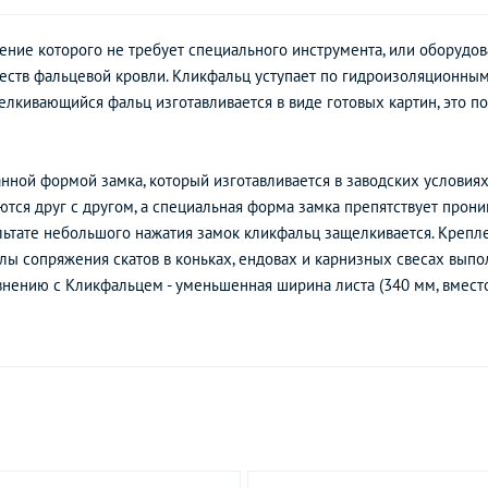
ение которого не требует специального инструмента, или оборудов
ств фальцевой кровли. Кликфальц уступает по гидроизоляционным
елкивающийся фальц изготавливается в виде готовых картин, это п
нной формой замка, который изготавливается в заводских условиях
тся друг с другом, а специальная форма замка препятствует прон
ультате небольшого нажатия замок кликфальц защелкивается. Креп
ы сопряжения скатов в коньках, ендовах и карнизных свесах выпо
нению с Кликфальцем - уменьшенная ширина листа (340 мм, вместо