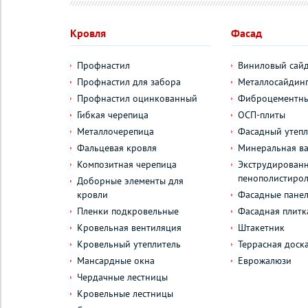
Кровля
Фасад
Профнастил
Виниловый сай
Профнастил для забора
Металлосайдин
Профнастил оцинкованный
Фиброцементны
Гибкая черепица
ОСП-плиты
Металлочерепица
Фасадный утепл
Фальцевая кровля
Минеральная ва
Композитная черепица
Экструдирован
пенополистиро
Доборные элементы для
кровли
Фасадные пане
Пленки подкровельные
Фасадная плитк
Кровельная вентиляция
Штакетник
Кровельный утеплитель
Террасная доск
Мансардные окна
Еврожалюзи
Чердачные лестницы
Кровельные лестницы