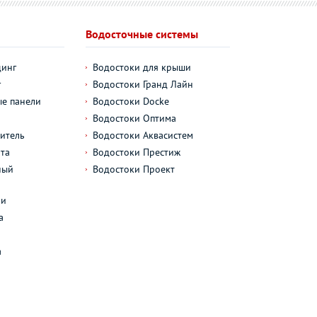
Водосточные системы
динг
Водостоки для крыши
г
Водостоки Гранд Лайн
е панели
Водостоки Docke
Водостоки Оптима
итель
Водостоки Аквасистем
та
Водостоки Престиж
ный
Водостоки Проект
л
ли
а
а