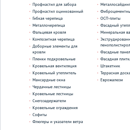
Профнастил для забора
Металлосайдин
Профнастил оцинкованный
Фиброцементны
Гибкая черепица
ОСП-плиты
Металлочерепица
Фасадный утепл
Фальцевая кровля
Минеральная ва
Композитная черепица
Экструдирован
пенополистиро
Доборные элементы для
кровли
Фасадные пане
Пленки подкровельные
Фасадная плитк
Кровельная вентиляция
Штакетник
Кровельный утеплитель
Террасная доск
Мансардные окна
Еврожалюзи
Чердачные лестницы
Кровельные лестницы
Снегозадержатели
Кровельные ограждения
Софиты
Флюгеры и указатели ветра