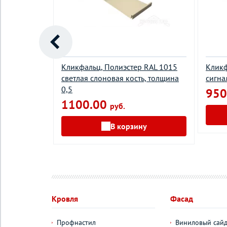
й,
Кликфальц, Полиэстер RAL 1015
Кликф
етлая
светлая слоновая кость, толщина
сигна
на 0,45
0,5
950
1100.00
руб.
у
В корзину
Кровля
Фасад
Профнастил
Виниловый сай