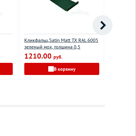
Кликфальц,Satin Matt TX RAL 6005
Кликфальц 
зеленый мох, толщина 0,5
7004 сигна
0,45
1210.00
руб.
1050.0
В корзину