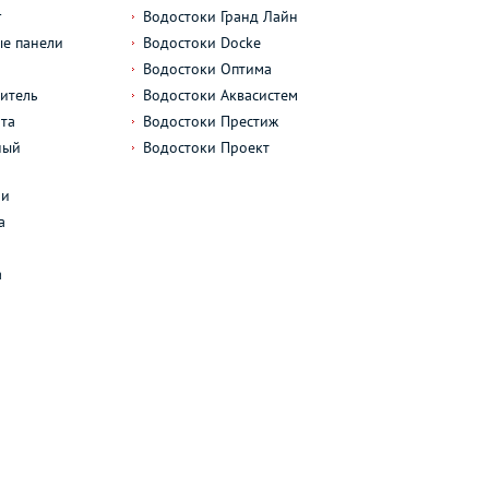
г
Водостоки Гранд Лайн
е панели
Водостоки Docke
Водостоки Оптима
итель
Водостоки Аквасистем
та
Водостоки Престиж
ный
Водостоки Проект
л
ли
а
а