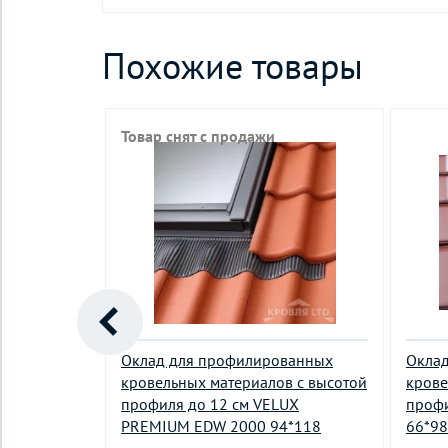
Похожие товары
Товар снят с продажи
ванных
Оклад для профилированных
Окла
в с высотой
кровельных материалов с высотой
крове
KRO EZV для
профиля до 12 см VELUX
профи
PREMIUM EDW 2000 94*118
66*98