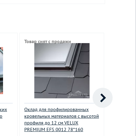
Товар снят с продажи
Товар снят
ких
Оклад для профилированных
Оклад для 
o
кровельных материалов с высотой
материалов
профиля до 12 см VELUX
0000 78*16
PREMIUM EFS 0012 78*160