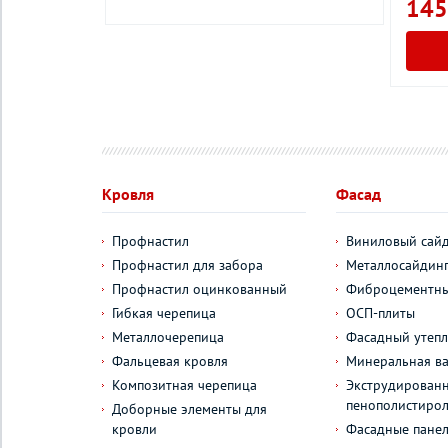
145
у
Кровля
Фасад
Профнастил
Виниловый сай
Профнастил для забора
Металлосайдин
Профнастил оцинкованный
Фиброцементны
Гибкая черепица
ОСП-плиты
Металлочерепица
Фасадный утепл
Фальцевая кровля
Минеральная ва
Композитная черепица
Экструдирован
пенополистиро
Доборные элементы для
кровли
Фасадные пане