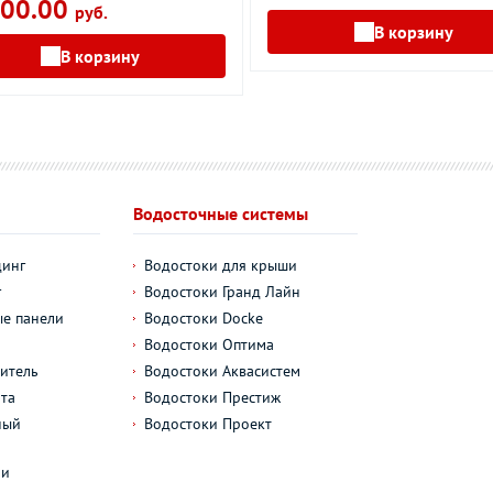
00.00
руб.
В корзину
В корзину
Водосточные системы
динг
Водостоки для крыши
г
Водостоки Гранд Лайн
е панели
Водостоки Docke
Водостоки Оптима
итель
Водостоки Аквасистем
та
Водостоки Престиж
ный
Водостоки Проект
л
ли