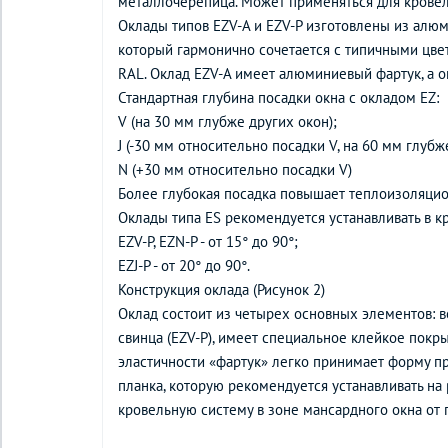
металлочерепица. Может применяться для кровел
Оклады типов EZV-A и EZV-P изготовлены из алюм
который гармонично сочетается с типичными цве
RAL. Оклад EZV-A имеет алюминиевый фартук, а ок
Стандартная глубина посадки окна с окладом EZ:
V (на 30 мм глубже других окон);
J (-30 мм относительно посадки V, на 60 мм глубж
N (+30 мм относительно посадки V)
Более глубокая посадка повышает теплоизоляцион
Оклады типа ES рекомендуется устанавливать в к
EZV-P, EZN-P - от 15° до 90°;
EZJ-P - от 20° до 90°.
Конструкция оклада (Рисунок 2)
Оклад состоит из четырех основных элементов: в
свинца (EZV-P), имеет специальное клейкое покр
эластичности «фартук» легко принимает форму п
планка, которую рекомендуется устанавливать на
кровельную систему в зоне мансардного окна от 