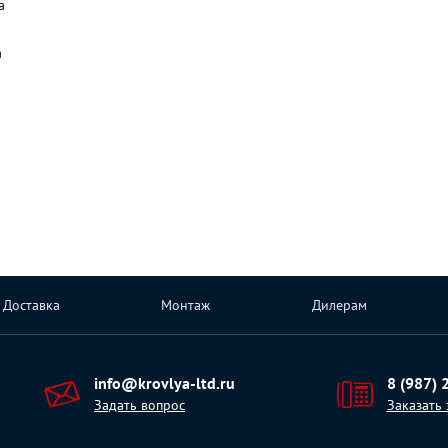
а
а
Доставка
Монтаж
Дилерам
info@krovlya-ltd.ru
8 (987) 
Задать вопрос
Заказать