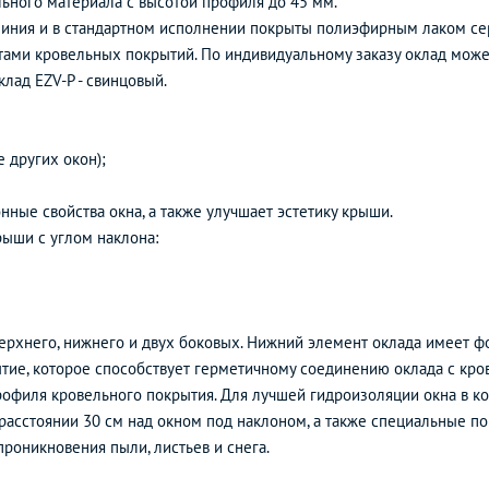
ьного материала с высотой профиля до 45 мм.
иния и в стандартном исполнении покрыты полиэфирным лаком серо
тами кровельных покрытий. По индивидуальному заказу оклад може
лад EZV-P - свинцовый.
е других окон);
ные свойства окна, а также улучшает эстетику крыши.
рыши с углом наклона:
ерхнего, нижнего и двух боковых. Нижний элемент оклада имеет фо
ытие, которое способствует герметичному соединению оклада с кро
рофиля кровельного покрытия. Для лучшей гидроизоляции окна в к
 расстоянии 30 см над окном под наклоном, а также специальные 
проникновения пыли, листьев и снега.