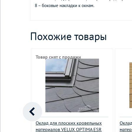
8 – боковые накладки к окнам.
Похожие товары
Товар снят с продажи
ванных
Оклад для плоских кровельных
Оклад
в с высотой
материалов VELUX OPTIMA ESR
матер