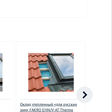
Оклад утепленный «для русских
Оклад для 
зим» FAKRO EHN/V-AT Thermo
материалов