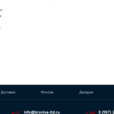
л
ли
а
а
Доставка
Монтаж
Дилерам
info@krovlya-ltd.ru
8 (987) 