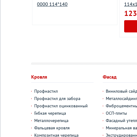
UX
0000 114*140
114х
*140
123
Кровля
Фасад
Профнастил
Виниловый сай
Профнастил для забора
Металлосайдин
Профнастил оцинкованный
Фиброцементны
Гибкая черепица
ОСП-плиты
Металлочерепица
Фасадный утепл
Фальцевая кровля
Минеральная ва
Композитная черепица
Экструдирован