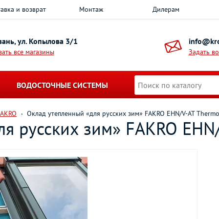
авка и возврат
Монтаж
Дилерам
азань, ул. Копылова 3/1
info@kro
зать все магазины
Задать в
ВОДОСТОЧНЫЕ СИСТЕМЫ
FAKRO
Оклад утепленный «для русских зим» FAKRO EHN/V-AT Therm
ля русских зим» FAKRO EHN