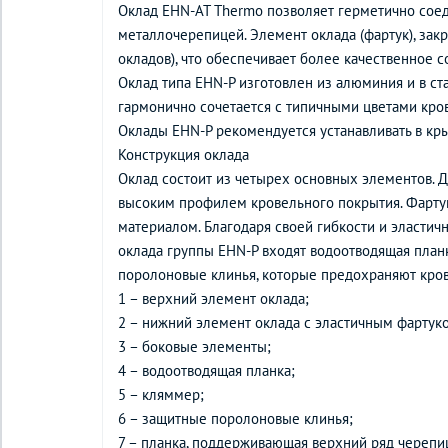
Оклад EHN-AT Thermo позволяет герметично соед
металлочерепицей. Элемент оклада (фартук), за
окладов), что обеспечивает более качественное
Оклад типа EHN-P изготовлен из алюминия и в ст
гармонично сочетается с типичными цветами кр
Оклады EHN-P рекомендуется устанавливать в кры
Конструкция оклада
Оклад состоит из четырех основных элементов. 
высоким профилем кровельного покрытия. Фарту
материалом. Благодаря своей гибкости и эластич
оклада группы ЕНN-P входят водоотводящая планк
поролоновые клинья, которые предохраняют крове
1 – верхний элемент оклада;
2 – нижний элемент оклада с эластичным фартук
3 – боковые элементы;
4 – водоотводящая планка;
5 – кляммер;
6 – защитные поролоновые клинья;
7 – планка, поддерживающая верхний ряд черепи