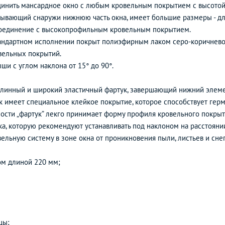
инить мансардное окно с любым кровельным покрытием с высотой 
крывающий снаружи нижнюю часть окна, имеет большие размеры - дл
 соединение с высокопрофильным кровельным покрытием.
андартном исполнении покрыт полиэфирным лаком серо-коричневого
овельных покрытий.
ши с углом наклона от 15° до 90°.
Длинный и широкий эластичный фартук, завершающий нижний элемен
к имеет специальное клейкое покрытие, которое способствует гер
ности „фартук” лекго принимает форму профиля кровельного покрыт
а, которую рекомендуют устанавливать под наклоном на расстоянии
льную систему в зоне окна от проникновения пыли, листьев и снег
ом длиной 220 мм;
цы;