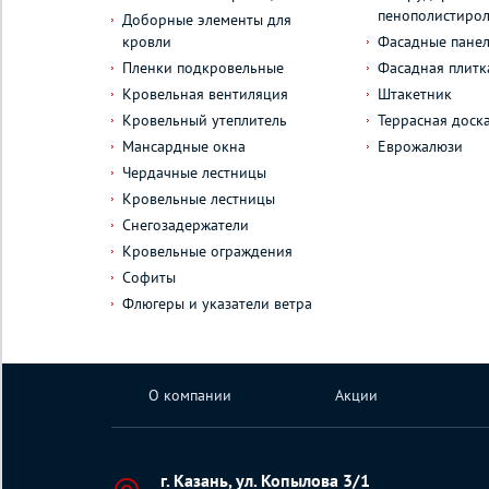
пенополистиро
Доборные элементы для
кровли
Фасадные пане
Пленки подкровельные
Фасадная плитк
Кровельная вентиляция
Штакетник
Кровельный утеплитель
Террасная доск
Мансардные окна
Еврожалюзи
Чердачные лестницы
Кровельные лестницы
Снегозадержатели
Кровельные ограждения
Софиты
Флюгеры и указатели ветра
О компании
Акции
г. Казань, ул. Копылова 3/1