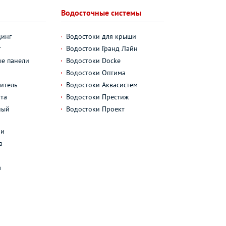
Водосточные системы
динг
Водостоки для крыши
г
Водостоки Гранд Лайн
е панели
Водостоки Docke
Водостоки Оптима
итель
Водостоки Аквасистем
та
Водостоки Престиж
ный
Водостоки Проект
л
ли
а
а