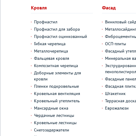
Кровля
Фасад
Профнастил
Виниловый сай
Профнастил для забора
Металлосайдин
Профнастил оцинкованный
Фиброцементны
Гибкая черепица
ОСП-плиты
Металлочерепица
Фасадный утепл
Фальцевая кровля
Минеральная ва
Композитная черепица
Экструдирован
пенополистиро
Доборные элементы для
кровли
Фасадные пане
Пленки подкровельные
Фасадная плитк
Кровельная вентиляция
Штакетник
Кровельный утеплитель
Террасная доск
Мансардные окна
Еврожалюзи
Чердачные лестницы
Кровельные лестницы
Снегозадержатели