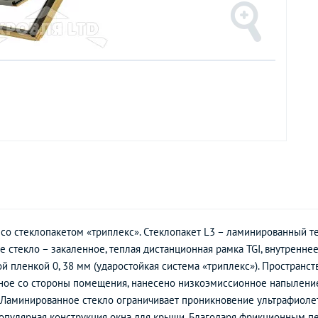
 со стеклопакетом «триплекс». Стеклопакет L3 – ламинированный
стекло – закаленное, теплая дистанционная рамка TGI, внутреннее
й пленкой 0, 38 мм (ударостойкая система «триплекс»). Пространс
ное со стороны помещения, нанесено низкоэмиссионное напыление
. Ламинированное стекло ограничивает проникновение ультрафиоле
пулярная конструкция окна для крыши. Благодаря фрикционным пе