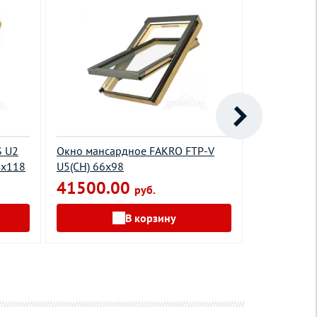
S U2
Окно мансардное FAKRO FTP-V
Окно манс
4х118
U5(CH) 66х98
энергосбер
Thermo 13
41500.00
руб.
178800
В корзину