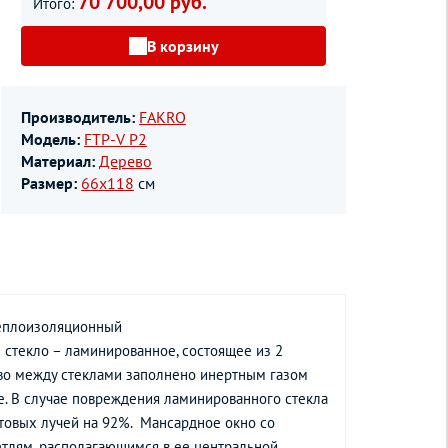
70 700,00 руб.
Итого:
В корзину
Производитель:
FAKRO
Модель:
FTP-V P2
Материал:
Дерево
Размер:
66х118
см
 теплоизоляционный
 стекло – ламинированное, состоящее из 2
тво между стеклами заполнено инертным газом
. В случае повреждения ламинированного стекла
товых лучей на 92%. Мансардное окно со
тлям, располагающимся в ее центральной