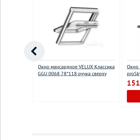
UX Дизайн
Окно мансардное VELUX Классика
Окно 
а
GGU 0068 78*118 ручка сверху
proSk
160 ручка
151