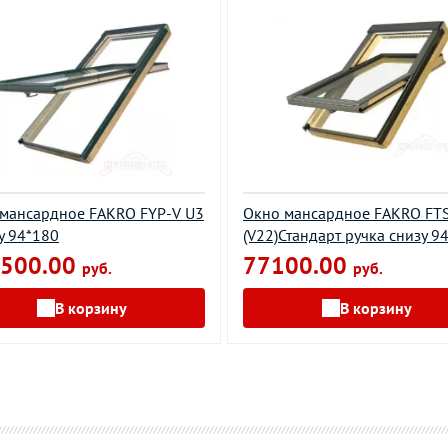
мансардное FAKRO FYP-V U3
Окно мансардное FAKRO FT
y 94*180
(V22)Стандарт ручка снизу 9
500.00
77100.00
руб.
руб.
В корзину
В корзину