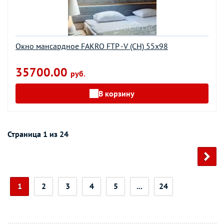
Окно мансардное FAKRO FTP -V (CH) 55х98
35700.00
руб.
В корзину
Страница 1 из 24
1
2
3
4
5
...
24