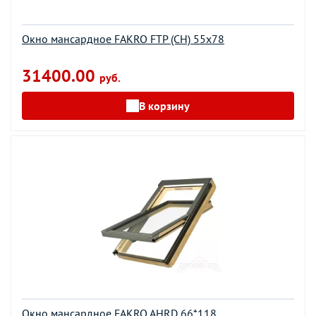
Окно мансардное FAKRO FTP (CH) 55х78
31400.00
руб.
В корзину
Окно мансардное FAKRO AHRD 66*118