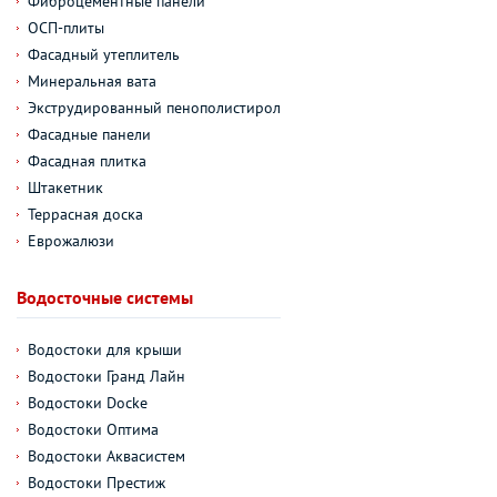
Фиброцементные панели
ОСП-плиты
Фасадный утеплитель
Минеральная вата
Экструдированный пенополистирол
Фасадные панели
Фасадная плитка
Штакетник
Террасная доска
Еврожалюзи
Водосточные системы
Водостоки для крыши
Водостоки Гранд Лайн
Водостоки Docke
Водостоки Оптима
Водостоки Аквасистем
Водостоки Престиж