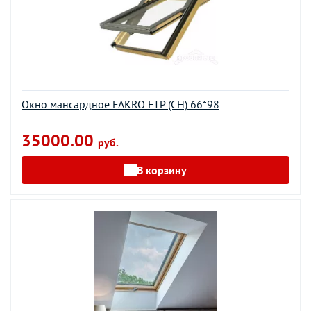
Окно мансардное FAKRO FTP (CH) 66*98
35000.00
руб.
В корзину