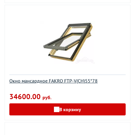
Окно мансардное FAKRO FTP-V(CH)55*78
34600.00
руб.
В корзину