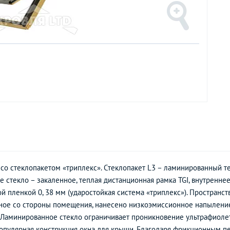
 со стеклопакетом «триплекс». Стеклопакет L3 – ламинированный
стекло – закаленное, теплая дистанционная рамка TGI, внутреннее
й пленкой 0, 38 мм (ударостойкая система «триплекс»). Пространс
ное со стороны помещения, нанесено низкоэмиссионное напыление
. Ламинированное стекло ограничивает проникновение ультрафиоле
пулярная конструкция окна для крыши. Благодаря фрикционным пе