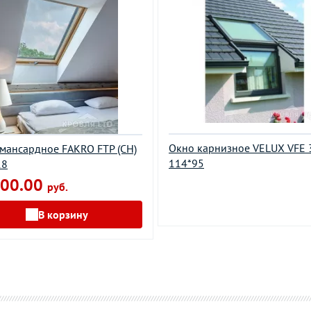
Окно карнизное VELUX VFE 
мансардное FAKRO FTP (CH)
114*95
18
00.00
руб.
В корзину