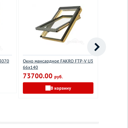
3070
Окно мансардное FAKRO FTP-V U3
Окно манса
66х140
GGL 3068 7
73700.00
руб.
В корзину