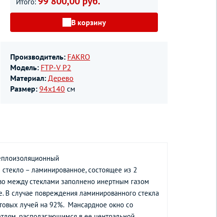
99 800,00 руб.
Итого:
В корзину
Производитель:
FAKRO
Модель:
FTP-V P2
Материал:
Дерево
Размер:
94х140
см
 теплоизоляционный
 стекло – ламинированное, состоящее из 2
тво между стеклами заполнено инертным газом
. В случае повреждения ламинированного стекла
товых лучей на 92%. Мансардное окно со
тлям, располагающимся в ее центральной