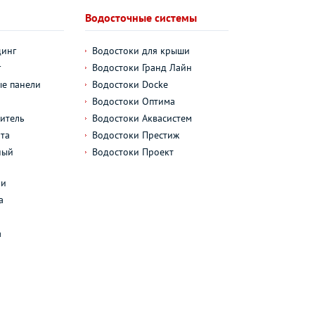
Водосточные системы
динг
Водостоки для крыши
г
Водостоки Гранд Лайн
е панели
Водостоки Docke
Водостоки Оптима
итель
Водостоки Аквасистем
та
Водостоки Престиж
ный
Водостоки Проект
л
ли
а
а