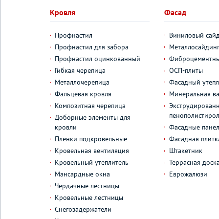
Кровля
Фасад
Профнастил
Виниловый сай
Профнастил для забора
Металлосайдин
Профнастил оцинкованный
Фиброцементны
Гибкая черепица
ОСП-плиты
Металлочерепица
Фасадный утепл
Фальцевая кровля
Минеральная ва
Композитная черепица
Экструдирован
пенополистиро
Доборные элементы для
кровли
Фасадные пане
Пленки подкровельные
Фасадная плитк
Кровельная вентиляция
Штакетник
Кровельный утеплитель
Террасная доск
Мансардные окна
Еврожалюзи
Чердачные лестницы
Кровельные лестницы
Снегозадержатели