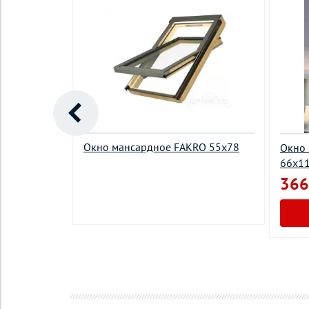
Окно мансардное FAKRO 55х78
Окно 
KRO FTT U6
66х1
366
у