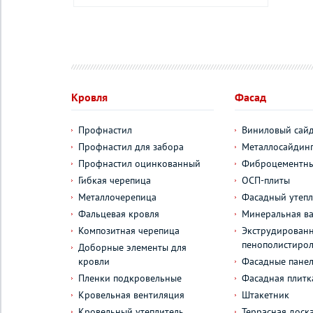
Кровля
Фасад
Профнастил
Виниловый сай
Профнастил для забора
Металлосайдин
Профнастил оцинкованный
Фиброцементны
Гибкая черепица
ОСП-плиты
Металлочерепица
Фасадный утепл
Фальцевая кровля
Минеральная ва
Композитная черепица
Экструдирован
пенополистиро
Доборные элементы для
кровли
Фасадные пане
Пленки подкровельные
Фасадная плитк
Кровельная вентиляция
Штакетник
Кровельный утеплитель
Террасная доск