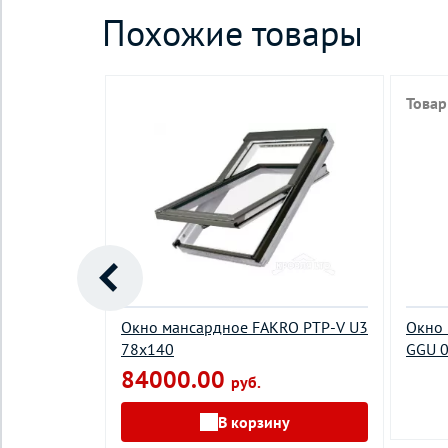
Похожие товары
Товар
UX Дизайн
Окно мансардное FAKRO PTP-V U3
Окно 
а
78х140
GGU 0
118 ручка
84000.00
руб.
В корзину