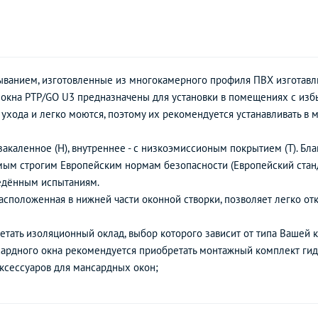
ыванием, изготовленные из многокамерного профиля ПВХ изготавли
кна PTP/GO U3 предназначены для установки в помещениях с избы
 ухода и легко моются, поэтому их рекомендуется устанавливать в 
закаленное (Н), внутреннее - с низкоэмиссионым покрытием (Т). Бл
амым строгим Европейским нормам безопасности (Европейский стан
ведённым испытаниям.
асположенная в нижней части оконной створки, позволяет легко отк
тать изоляционный оклад, выбор которого зависит от типа Вашей к
сардного окна рекомендуется приобретать монтажный комплект ги
ксессуаров для мансардных окон;