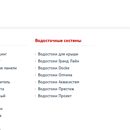
Водосточные системы
динг
Водостоки для крыши
г
Водостоки Гранд Лайн
е панели
Водостоки Docke
Водостоки Оптима
итель
Водостоки Аквасистем
та
Водостоки Престиж
ный
Водостоки Проект
л
ли
а
а