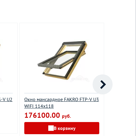
-V U2
Окно мансардное FAKRO FTP-V U3
Окно манса
WIFI 114х118
66х140 улу
камерным 
176100.00
руб.
87600.
В корзину