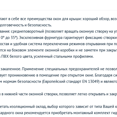
ают в себе все преимущества окон для крыши: хороший обзор, воз
долговечность и безопасность.
ания: среднеповоротный (позволяет вращать оконную створку на уг
т 0º до 35º). Эксклюзивная фурнитура гарантирует фиксацию створк
остая и удобная система переключения режимов открывания при п
тся на боковом элементе оконной коробки и не заметен при закры
 ПВХ белого цвета, усиленный стальными профилями.
– закаленное. Применение специальных предохранителей не позволя
твует проникновению в помещение при открытом окне. Благодаря с
 нормам безопасности (Европейский стандарт EN 13049) и являют
в нижней части оконной створки, позволяет легко открывать и зак
тать изоляционный оклад, выбор которого зависит от типа Вашей к
сардного окна рекомендуется приобретать монтажный комплект ги