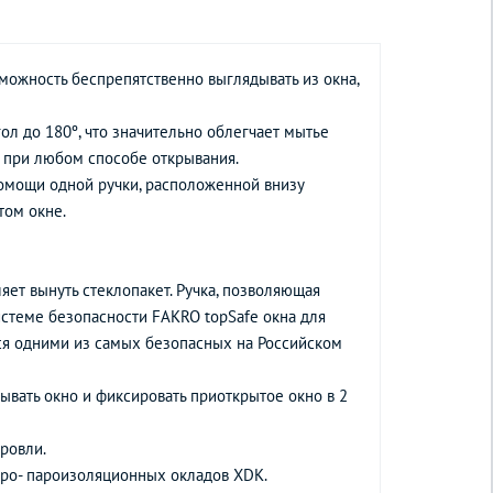
можность беспрепятственно выглядывать из окна,
ол до 180º, что значительно облегчает мытье
и при любом способе открывания.
омощи одной ручки, расположенной внизу
том окне.
ет вынуть стеклопакет. Ручка, позволяющая
истеме безопасности FAKRO topSafe окна для
ся одними из самых безопасных на Российском
рывать окно и фиксировать приоткрытое окно в 2
ровли.
дро- пароизоляционных окладов XDK.