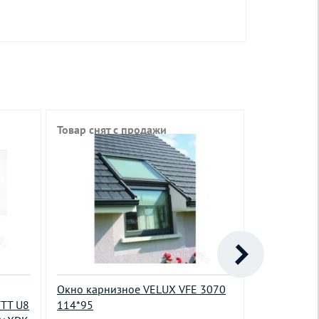
Товар снят с продажи
Окно карнизное VELUX VFE 3070
Окно манса
TT U8
114*95
Duet proSk