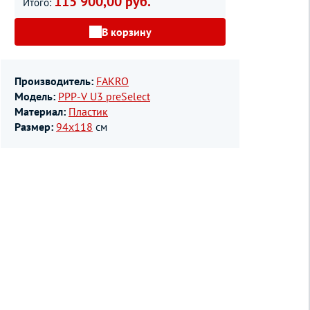
115 900,00 руб.
Итого:
В корзину
Производитель:
FAKRO
Модель:
PPP-V U3 preSelect
Материал:
Пластик
Размер:
94х118
см