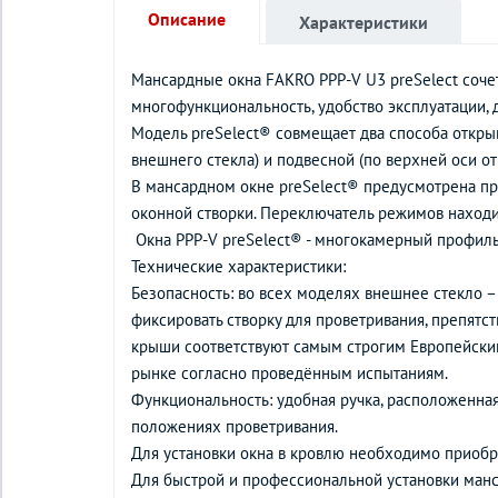
Описание
Характеристики
Мансардные окна FAKRO PPP-V U3 preSelect сочет
многофункциональность, удобство эксплуатации, 
Модель preSelect® совмещает два способа открыв
внешнего стекла) и подвесной (по верхней оси о
В мансардном окне preSelect® предусмотрена пр
оконной створки. Переключатель режимов находи
Окна PPP-V preSelect® - многокамерный профиль
Технические характеристики:
Безопасность: во всех моделях внешнее стекло 
фиксировать створку для проветривания, препятс
крыши соответствуют самым строгим Европейским
рынке согласно проведённым испытаниям.
Функциональность: удобная ручка, расположенная 
положениях проветривания.
Для установки окна в кровлю необходимо приобре
Для быстрой и профессиональной установки ман