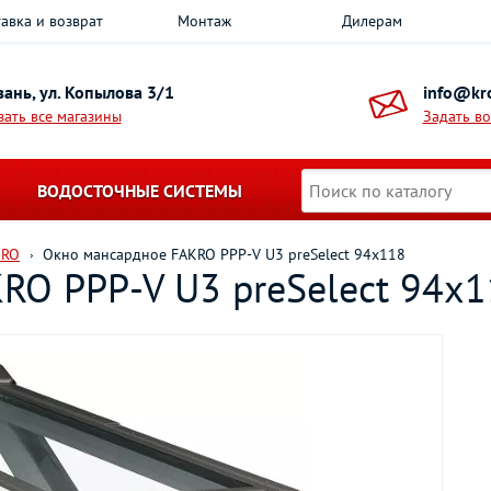
авка и возврат
Монтаж
Дилерам
азань, ул. Копылова 3/1
info@kro
зать все магазины
Задать в
ВОДОСТОЧНЫЕ СИСТЕМЫ
KRO
Окно мансардное FAKRO PPP-V U3 preSelect 94х118
RO PPP-V U3 preSelect 94х