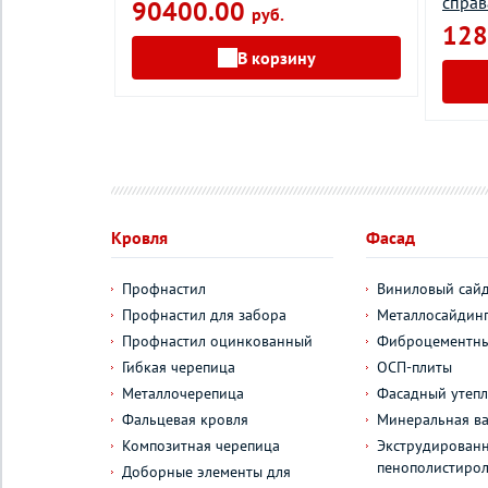
справ
90400.00
руб.
128
у
В корзину
Кровля
Фасад
Профнастил
Виниловый сай
Профнастил для забора
Металлосайдин
Профнастил оцинкованный
Фиброцементны
Гибкая черепица
ОСП-плиты
Металлочерепица
Фасадный утепл
Фальцевая кровля
Минеральная ва
Композитная черепица
Экструдирован
пенополистиро
Доборные элементы для