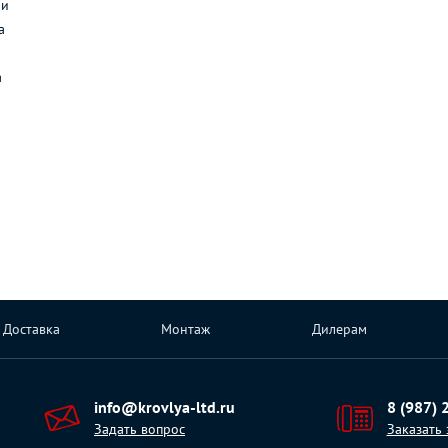
ли
а
а
Доставка
Монтаж
Дилерам
info@krovlya-ltd.ru
8 (987) 
Задать вопрос
Заказать