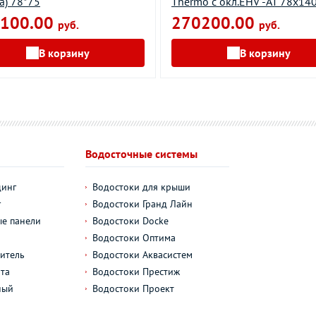
а) 78*75
Thermo с окл.EHV -AT 78х1
100.00
270200.00
руб.
руб.
В корзину
В корзину
Водосточные системы
динг
Водостоки для крыши
г
Водостоки Гранд Лайн
е панели
Водостоки Docke
Водостоки Оптима
итель
Водостоки Аквасистем
та
Водостоки Престиж
ный
Водостоки Проект
л