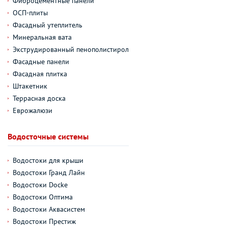
Фиброцементные панели
ОСП-плиты
Фасадный утеплитель
Минеральная вата
Экструдированный пенополистирол
Фасадные панели
Фасадная плитка
Штакетник
Террасная доска
Еврожалюзи
Водосточные системы
Водостоки для крыши
Водостоки Гранд Лайн
Водостоки Docke
Водостоки Оптима
Водостоки Аквасистем
Водостоки Престиж