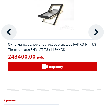
Окно мансардное энергосберегающее FAKRO FTT U8
Thermo с окл.EHV -AT 78х118+XDK
243400.00
руб.
В корзину
Кровля