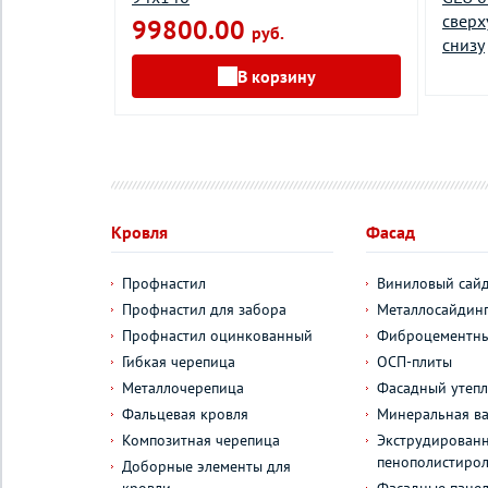
сверх
99800.00
руб.
снизу
у
В корзину
Кровля
Фасад
Профнастил
Виниловый сай
Профнастил для забора
Металлосайдин
Профнастил оцинкованный
Фиброцементны
Гибкая черепица
ОСП-плиты
Металлочерепица
Фасадный утепл
Фальцевая кровля
Минеральная ва
Композитная черепица
Экструдирован
пенополистиро
Доборные элементы для