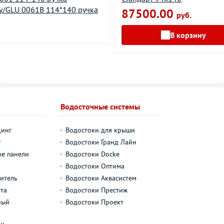
у/GLU 0061В 114*140 ручка
87500.00
руб.
В корзину
Водосточные системы
динг
Водостоки для крыши
г
Водостоки Гранд Лайн
е панели
Водостоки Docke
Водостоки Оптима
итель
Водостоки Аквасистем
та
Водостоки Престиж
ный
Водостоки Проект
л