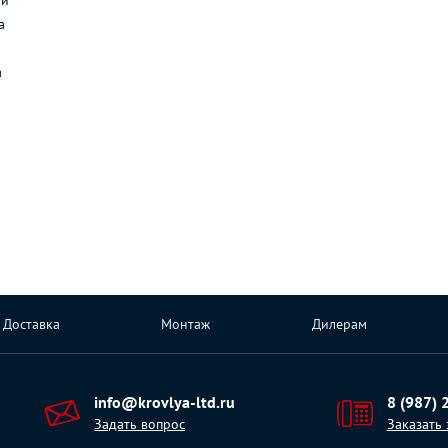
ли
а
а
Доставка
Монтаж
Дилерам
info@krovlya-ltd.ru
8 (987) 
Задать вопрос
Заказать