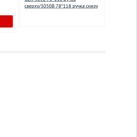
сверху/3050В 78*118 ручка снизу
сверху/306