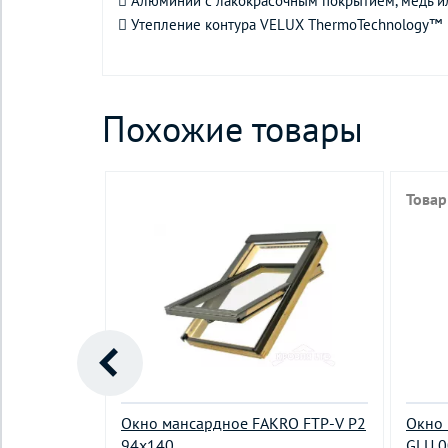
 Алюминий с лакокрасочным покрытием, медь и
 Утепление контура VELUX ThermoTechnology™
Похожие товары
Товар
RO PPP-V U3
Окно мансардное FAKRO FTP-V P2
Окно 
94х140
GLU 0