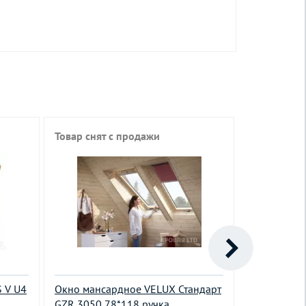
Товар снят с продажи
Товар снят
 V U4
Окно мансардное VELUX Стандарт
Окно манса
GZR 3050 78*118 ручка
GZR 3061 5