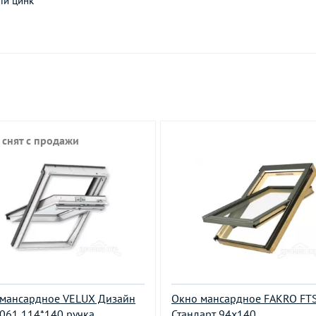
ли цинк
 снят с продажи
мансардное VELUX Дизайн
Окно мансардное FAKRO FTS
061 114*140 ручка
Стандарт 94х140