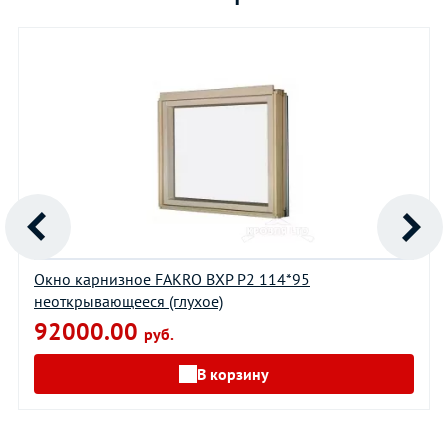
Окно карнизное FAKRO BXP P2 114*95
неоткрывающееся (глухое)
92000.00
руб.
В корзину