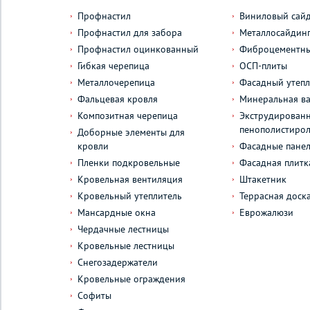
Профнастил
Виниловый сай
Профнастил для забора
Металлосайдин
Профнастил оцинкованный
Фиброцементны
Гибкая черепица
ОСП-плиты
Металлочерепица
Фасадный утепл
Фальцевая кровля
Минеральная ва
Композитная черепица
Экструдирован
пенополистиро
Доборные элементы для
кровли
Фасадные пане
Пленки подкровельные
Фасадная плитк
Кровельная вентиляция
Штакетник
Кровельный утеплитель
Террасная доск
Мансардные окна
Еврожалюзи
Чердачные лестницы
Кровельные лестницы
Снегозадержатели
Кровельные ограждения
Софиты