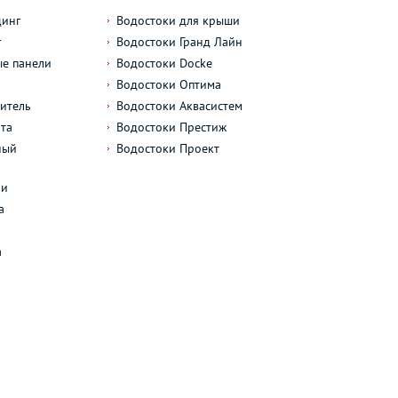
динг
Водостоки для крыши
г
Водостоки Гранд Лайн
е панели
Водостоки Docke
Водостоки Оптима
итель
Водостоки Аквасистем
та
Водостоки Престиж
ный
Водостоки Проект
л
ли
а
а