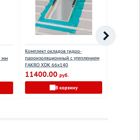
Комплект окладов гидро-
Теплоизол
пароизоляционный c утеплением
XWT 78х14
5 мм
FAKRO XDK 66х140
6900.0
11400.00
руб.
В корзину