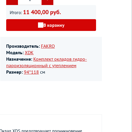
11 400,00 руб.
Итого:
В корзину
Производитель:
FAKRO
Модель:
XDK
Назначение:
Комплект окладов гидро-
пароизоляционный c утеплением
Размер:
94*118
см
. Оклад XDS предотвращает проникновение