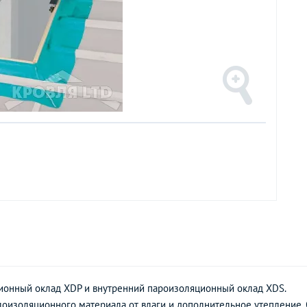
ионный оклад XDP и внутренний пароизоляционный оклад XDS.
лоизоляционного материала от влаги и дополнительное утепление