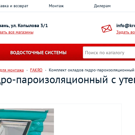
авка и возврат
Монтаж
Дилерам
азань, ул. Копылова 3/1
info@kro
зать все магазины
Задать в
ВОДОСТОЧНЫЕ СИСТЕМЫ
 для монтажа
FAKRO
Комплект окладов гидро-пароизоляционный
дро-пароизоляционный c ут