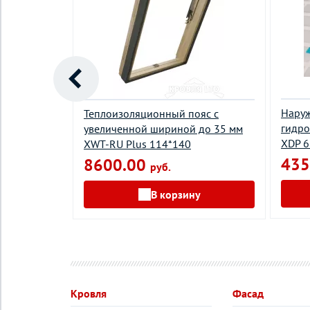
 FAKRO
Нару
Теплоизоляционный пояс с
гидр
увеличенной шириной до 35 мм
XDP 
XWT-RU Plus 114*140
435
8600.00
руб.
у
В корзину
Кровля
Фасад