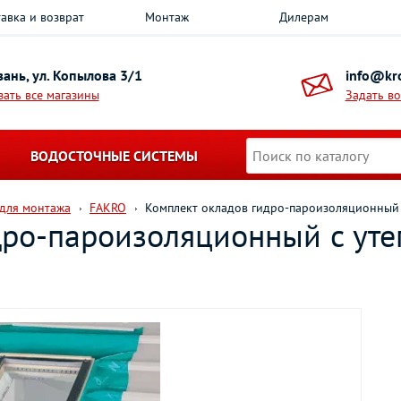
авка и возврат
Монтаж
Дилерам
азань, ул. Копылова 3/1
info@kro
зать все магазины
Задать в
ВОДОСТОЧНЫЕ СИСТЕМЫ
 для монтажа
FAKRO
Комплект окладов гидро-пароизоляционный
дро-пароизоляционный c ут