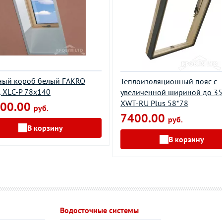
ный короб белый FAKRO
Теплоизоляционный пояс с
, XLС-P 78х140
увеличенной шириной до 3
XWT-RU Plus 58*78
00.00
руб.
7400.00
руб.
В корзину
В корзину
Водосточные системы