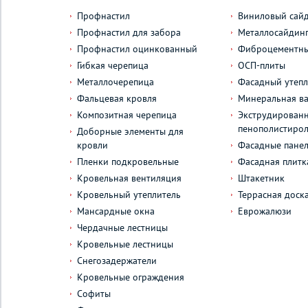
Профнастил
Виниловый сай
Профнастил для забора
Металлосайдин
Профнастил оцинкованный
Фиброцементны
Гибкая черепица
ОСП-плиты
Металлочерепица
Фасадный утепл
Фальцевая кровля
Минеральная ва
Композитная черепица
Экструдирован
пенополистиро
Доборные элементы для
кровли
Фасадные пане
Пленки подкровельные
Фасадная плитк
Кровельная вентиляция
Штакетник
Кровельный утеплитель
Террасная доск
Мансардные окна
Еврожалюзи
Чердачные лестницы
Кровельные лестницы
Снегозадержатели
Кровельные ограждения
Софиты