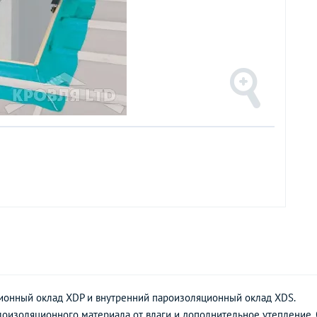
ионный оклад XDP и внутренний пароизоляционный оклад XDS.
лоизоляционного материала от влаги и дополнительное утепление