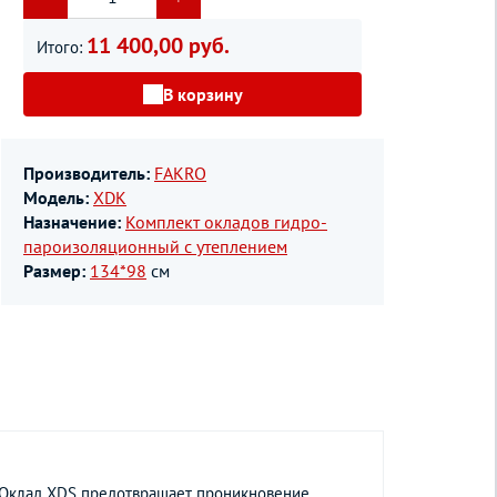
11 400,00 руб.
Итого:
В корзину
Производитель:
FAKRO
Модель:
XDK
Назначение:
Комплект окладов гидро-
пароизоляционный c утеплением
Размер:
134*98
см
. Оклад XDS предотвращает проникновение