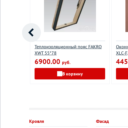
 FAKRO
Теплоизоляционный пояс FAKRO
Окон
XWT 55*78
XLС-F
6900.00
445
руб.
у
В корзину
Кровля
Фасад