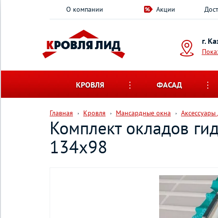
О компании
Акции
Дост
г. К
Пока
КРОВЛЯ
ФАСАД
Главная
Кровля
Мансардные окна
Аксессуары
Комплект окладов ги
134х98