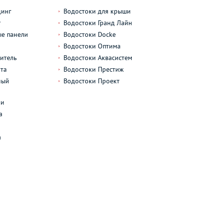
динг
Водостоки для крыши
г
Водостоки Гранд Лайн
е панели
Водостоки Docke
Водостоки Оптима
итель
Водостоки Аквасистем
та
Водостоки Престиж
ный
Водостоки Проект
л
ли
а
а