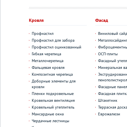
Кровля
Фасад
Профнастил
Виниловый сай
Профнастил для забора
Металлосайдин
Профнастил оцинкованный
Фиброцементны
Гибкая черепица
ОСП-плиты
Металлочерепица
Фасадный утепл
Фальцевая кровля
Минеральная ва
Композитная черепица
Экструдирован
пенополистиро
Доборные элементы для
кровли
Фасадные пане
Пленки подкровельные
Фасадная плитк
Кровельная вентиляция
Штакетник
Кровельный утеплитель
Террасная доск
Мансардные окна
Еврожалюзи
Чердачные лестницы