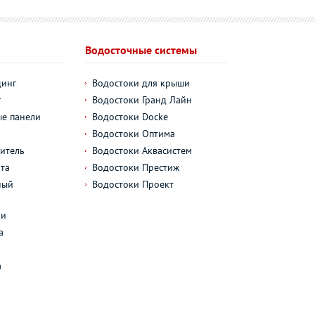
Водосточные системы
динг
Водостоки для крыши
г
Водостоки Гранд Лайн
е панели
Водостоки Docke
Водостоки Оптима
итель
Водостоки Аквасистем
та
Водостоки Престиж
ный
Водостоки Проект
л
ли
а
а