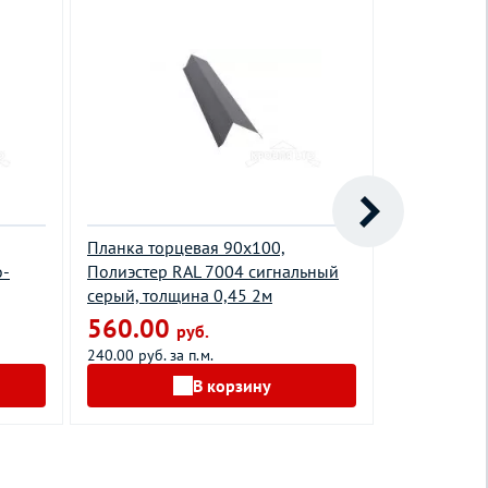
Планка торцевая 90х100,
Планка пр
о-
Полиэстер RAL 7004 сигнальный
Полиэстер 
серый, толщина 0,45 2м
красный, т
560.00
940.00
руб.
240.00 руб. за п.м.
400.00 руб. з
В корзину