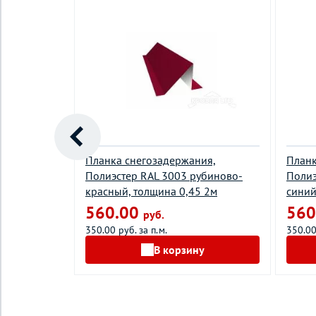
 мягкой
Планка снегозадержания,
Планк
 RAL 7024
Полиэстер RAL 3003 рубиново-
Полиэ
на 0,45 2м
красный, толщина 0,45 2м
синий
560.00
560
руб.
350.00 руб. за п.м.
350.00
у
В корзину