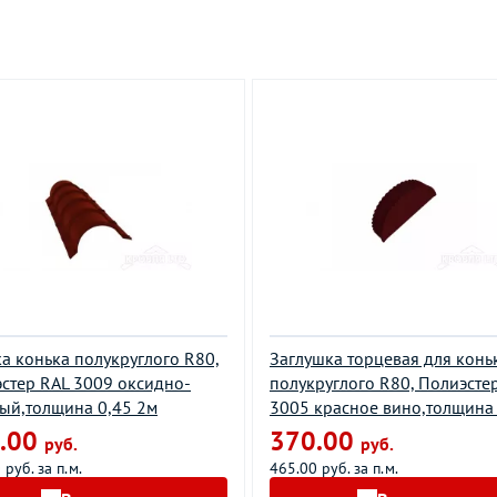
а конька полукруглого R80,
Заглушка торцевая для конь
стер RAL 3009 оксидно-
полукруглого R80, Полиэсте
ый,толщина 0,45 2м
3005 красное вино,толщина
.00
370.00
руб.
руб.
 руб. за п.м.
465.00 руб. за п.м.