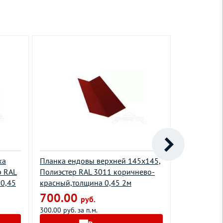
ка
Планка ендовы верхней 145х145,
Планка при
р RAL
Полиэстер RAL 3011 коричнево-
кровли S4,
 0,45
красный,толщина 0,45 2м
сигнальный
2м
700.00
руб.
560.00
300.00 руб. за п.м.
240.00 руб. з