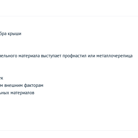
ебра крыши
кровельного материала выступает профнастил или металлочерепица
ек
чим внешним факторам
льных материалов