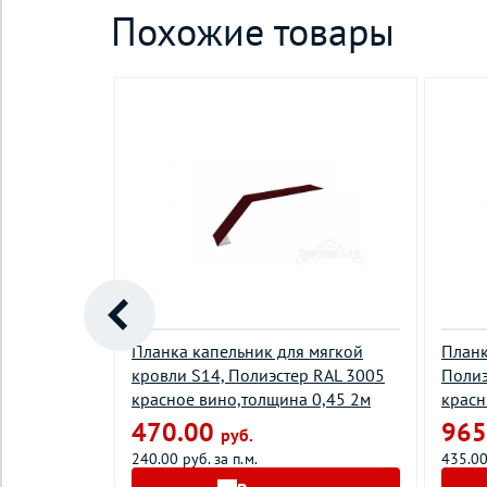
Похожие товары
ей
Планка капельник для мягкой
Планк
р RAL 3011
кровли S14, Полиэстер RAL 3005
Полиэ
олщина 0,45
красное вино,толщина 0,45 2м
красн
470.00
965
руб.
240.00 руб. за п.м.
435.00