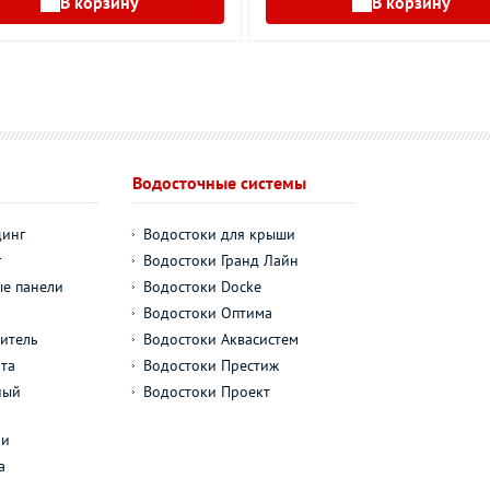
В корзину
В корзину
Водосточные системы
динг
Водостоки для крыши
г
Водостоки Гранд Лайн
е панели
Водостоки Docke
Водостоки Оптима
итель
Водостоки Аквасистем
та
Водостоки Престиж
ный
Водостоки Проект
л
ли
а