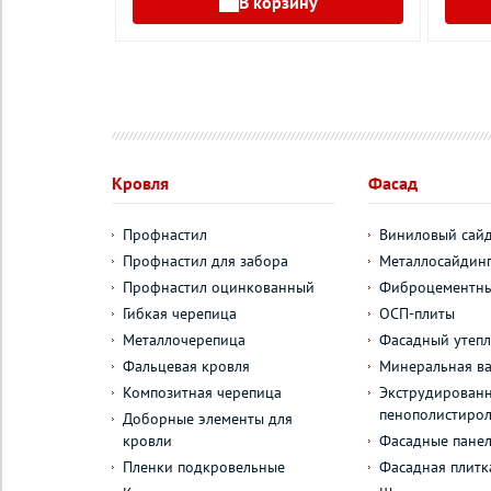
В корзину
у
Кровля
Фасад
Профнастил
Виниловый сай
Профнастил для забора
Металлосайдин
Профнастил оцинкованный
Фиброцементны
Гибкая черепица
ОСП-плиты
Металлочерепица
Фасадный утепл
Фальцевая кровля
Минеральная ва
Композитная черепица
Экструдирован
пенополистиро
Доборные элементы для
кровли
Фасадные пане
Пленки подкровельные
Фасадная плитк