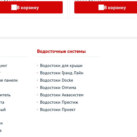
В корзину
В корзину
Водосточные системы
динг
Водостоки для крыши
г
Водостоки Гранд Лайн
е панели
Водостоки Docke
Водостоки Оптима
итель
Водостоки Аквасистем
та
Водостоки Престиж
ный
Водостоки Проект
л
ли
а