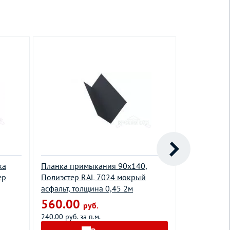
ка
Планка примыкания 90х140,
Планка тор
ер
Полиэстер RAL 7024 мокрый
кровли S5,
асфальт, толщина 0,45 2м
сигнальный
2м
560.00
руб.
470.00
240.00 руб. за п.м.
240.00 руб. з