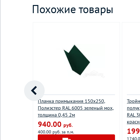
Похожие товары
углого
Планка примыкания 150х250,
Тройн
5002
Полиэстер RAL 6005 зеленый мох,
полук
,толщина
толщина 0,45 2м
RAL 3
красн
940.00
руб.
199
400.00 руб. за п.м.
1740.0