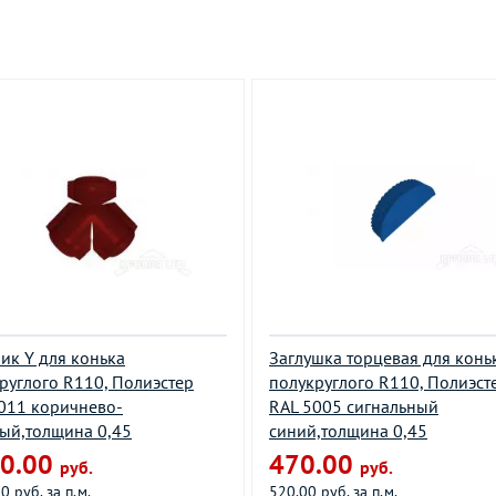
ик Y для конька
Заглушка торцевая для конь
руглого R110, Полиэстер
полукруглого R110, Полиэст
011 коричнево-
RAL 5005 сигнальный
ый,толщина 0,45
синий,толщина 0,45
0.00
470.00
руб.
руб.
0 руб. за п.м.
520.00 руб. за п.м.