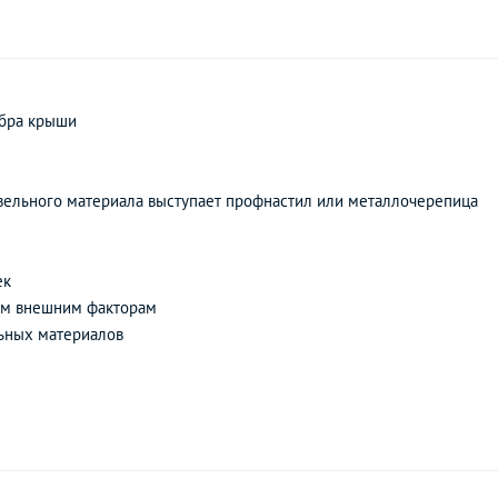
ебра крыши
кровельного материала выступает профнастил или металлочерепица
ек
чим внешним факторам
льных материалов