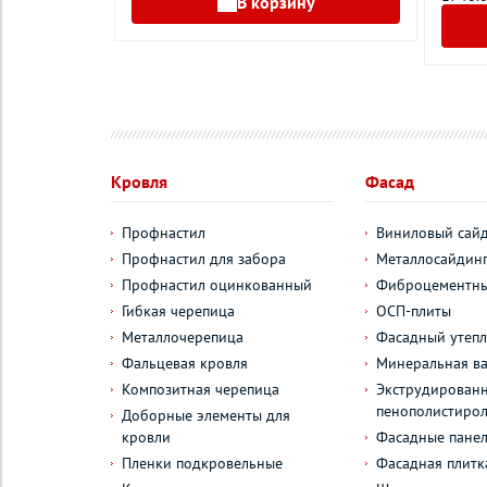
В корзину
у
Кровля
Фасад
Профнастил
Виниловый сай
Профнастил для забора
Металлосайдин
Профнастил оцинкованный
Фиброцементны
Гибкая черепица
ОСП-плиты
Металлочерепица
Фасадный утепл
Фальцевая кровля
Минеральная ва
Композитная черепица
Экструдирован
пенополистиро
Доборные элементы для
кровли
Фасадные пане
Пленки подкровельные
Фасадная плитк