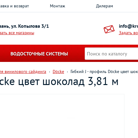
авка и возврат
Монтаж
Дилерам
азань, ул. Копылова 3/1
info@kro
зать все магазины
Задать в
ВОДОСТОЧНЫЕ СИСТЕМЫ
я винилового сайдинга
Döcke
Гибкий J - профиль Döcke цвет шо
öcke цвет шоколад 3,81 м