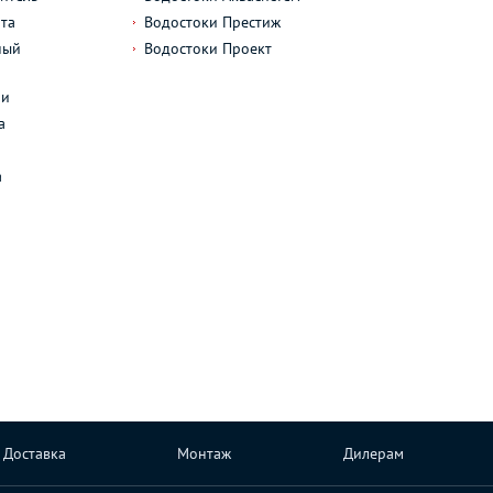
та
Водостоки Престиж
ный
Водостоки Проект
л
ли
а
а
Доставка
Монтаж
Дилерам