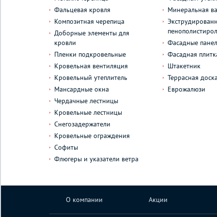
Фальцевая кровля
Минеральная ва
Композитная черепица
Экструдирован
пенополистиро
Доборные элементы для
кровли
Фасадные пане
Пленки подкровельные
Фасадная плитк
Кровельная вентиляция
Штакетник
Кровельный утеплитель
Террасная доск
Мансардные окна
Еврожалюзи
Чердачные лестницы
Кровельные лестницы
Снегозадержатели
Кровельные ограждения
Софиты
Флюгеры и указатели ветра
О компании
Акции