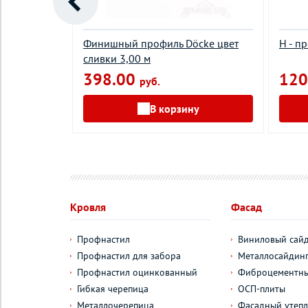
 цвет
Финишный профиль Döcke цвет
Н - п
сливки 3,00 м
398.00
120
руб.
у
В корзину
Кровля
Фасад
Профнастил
Виниловый сай
Профнастил для забора
Металлосайдин
Профнастил оцинкованный
Фиброцементны
Гибкая черепица
ОСП-плиты
Металлочерепица
Фасадный утепл