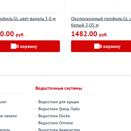
рофиль GL цвет ваниль 3,0 м
Околооконный профиль GL 
белый 3,05 м
0.00
1482.00
руб.
руб.
В корзину
В корзину
Водосточные системы
динг
Водостоки для крыши
г
Водостоки Гранд Лайн
е панели
Водостоки Docke
Водостоки Оптима
итель
Водостоки Аквасистем