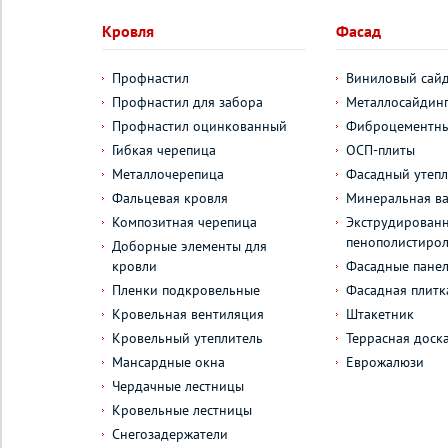
Кровля
Фасад
Профнастил
Виниловый сай
Профнастил для забора
Металлосайдин
Профнастил оцинкованный
Фиброцементны
Гибкая черепица
ОСП-плиты
Металлочерепица
Фасадный утепл
Фальцевая кровля
Минеральная ва
Композитная черепица
Экструдирован
пенополистиро
Доборные элементы для
кровли
Фасадные пане
Пленки подкровельные
Фасадная плитк
Кровельная вентиляция
Штакетник
Кровельный утеплитель
Террасная доск
Мансардные окна
Еврожалюзи
Чердачные лестницы
Кровельные лестницы
Снегозадержатели