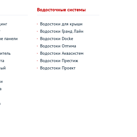
Водосточные системы
динг
Водостоки для крыши
г
Водостоки Гранд Лайн
е панели
Водостоки Docke
Водостоки Оптима
итель
Водостоки Аквасистем
та
Водостоки Престиж
ный
Водостоки Проект
л
ли
а
а