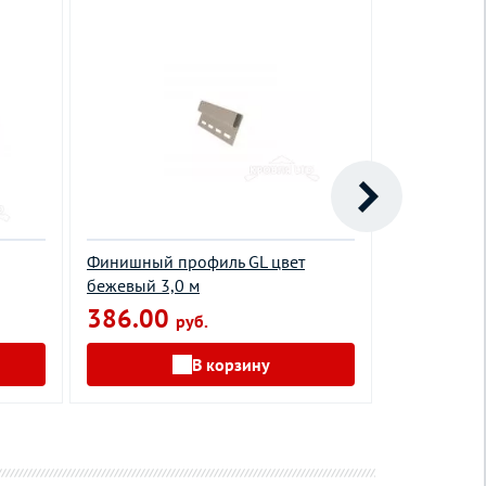
Финишный профиль GL цвет
Н - профиль
бежевый 3,0 м
386.00
1200.0
руб.
В корзину