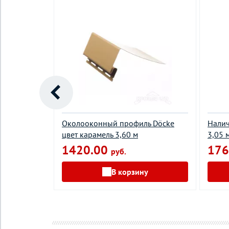
 цвет
Околооконный профиль Döcke
Налич
цвет карамель 3,60 м
3,05 
1420.00
176
руб.
у
В корзину