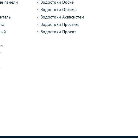
е панели
Водостоки Docke
Водостоки Оптима
итель
Водостоки Аквасистем
та
Водостоки Престиж
ный
Водостоки Проект
л
ли
а
а