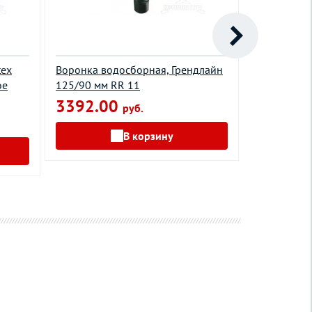
tex
Воронка водосборная, Грендлайн
Кронштейн 
ое
125/90 мм RR 11
Грендлайн 
терракота
3392.00
руб.
411.00
В корзину