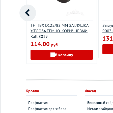
ЕЛОБ (3 М)
ТН ПВХ D125/82 ММ ЗАГЛУШКА
Заглу
ЖЕЛОБА ТЕМНО-КОРИЧНЕВЫЙ
9003
Rall 8019
131
114.00
руб.
у
В корзину
Кровля
Фасад
Профнастил
Виниловый сай
Профнастил для забора
Металлосайдин