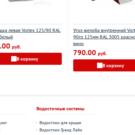
шка левая Vortex 125/90 RAL
Угол желоба внутренний Vor
 белый
90гр 125мм RAL 3005 красн
вино
.00
руб.
790.00
руб.
В корзину
В корзину
Водосточные системы
динг
Водостоки для крыши
г
Водостоки Гранд Лайн