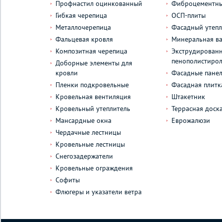
Профнастил оцинкованный
Фиброцементны
Гибкая черепица
ОСП-плиты
Металлочерепица
Фасадный утепл
Фальцевая кровля
Минеральная ва
Композитная черепица
Экструдирован
пенополистиро
Доборные элементы для
кровли
Фасадные пане
Пленки подкровельные
Фасадная плитк
Кровельная вентиляция
Штакетник
Кровельный утеплитель
Террасная доск
Мансардные окна
Еврожалюзи
Чердачные лестницы
Кровельные лестницы
Снегозадержатели
Кровельные ограждения
Софиты
Флюгеры и указатели ветра