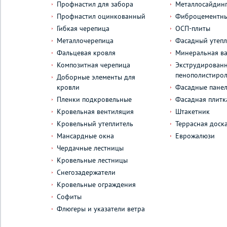
Профнастил для забора
Металлосайдин
Профнастил оцинкованный
Фиброцементны
Гибкая черепица
ОСП-плиты
Металлочерепица
Фасадный утепл
Фальцевая кровля
Минеральная ва
Композитная черепица
Экструдирован
пенополистиро
Доборные элементы для
кровли
Фасадные пане
Пленки подкровельные
Фасадная плитк
Кровельная вентиляция
Штакетник
Кровельный утеплитель
Террасная доск
Мансардные окна
Еврожалюзи
Чердачные лестницы
Кровельные лестницы
Снегозадержатели
Кровельные ограждения
Софиты
Флюгеры и указатели ветра