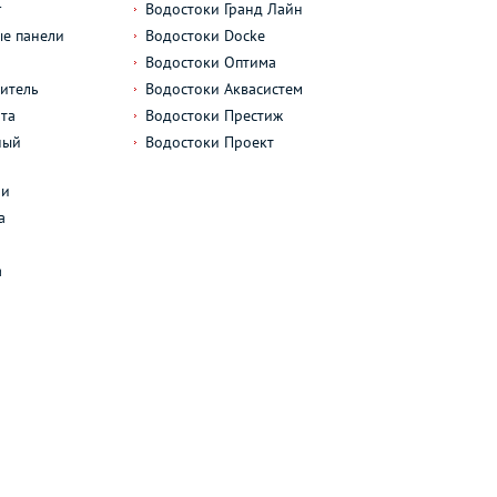
г
Водостоки Гранд Лайн
е панели
Водостоки Docke
Водостоки Оптима
итель
Водостоки Аквасистем
та
Водостоки Престиж
ный
Водостоки Проект
л
ли
а
а