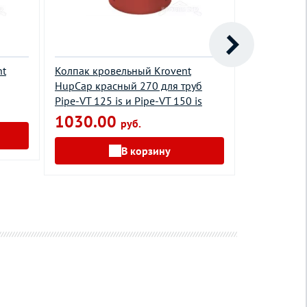
nt
Колпак кровельный Krovent
PELTI прох
HupСap красный 270 для труб
серый
Pipe-VT 125 is и Pipe-VT 150 is
6360.0
1030.00
руб.
В корзину