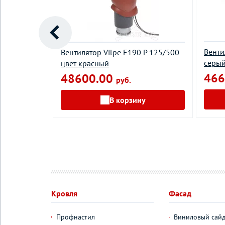
стиковый
Венти
Вентилятор Vilpe Е190 P 125/500
мм)
серы
цвет красный
466
48600.00
руб.
у
В корзину
Кровля
Фасад
Профнастил
Виниловый сай