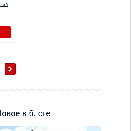
евой
Новое в блоге