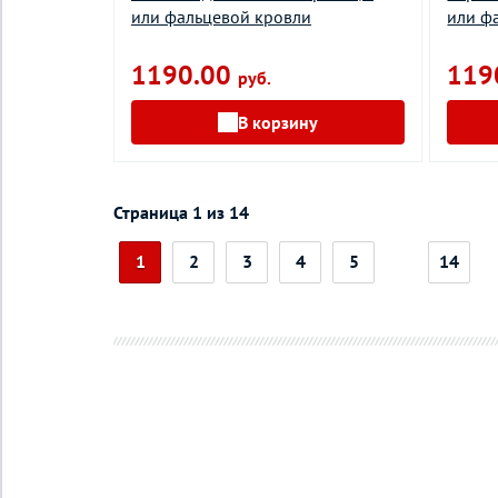
или фальцевой кровли
или ф
1190.00
119
руб.
В корзину
Страница 1 из 14
1
2
3
4
5
14