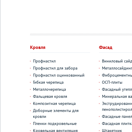
Кровля
Фасад
Профнастил
Виниловый сай
Профнастил для забора
Металлосайдин
Профнастил оцинкованный
Фиброцементны
Гибкая черепица
ОСП-плиты
Металлочерепица
Фасадный утепл
Фальцевая кровля
Минеральная ва
Композитная черепица
Экструдирован
пенополистиро
Доборные элементы для
кровли
Фасадные пане
Пленки подкровельные
Фасадная плитк
Кровельная вентиляция
Штакетник