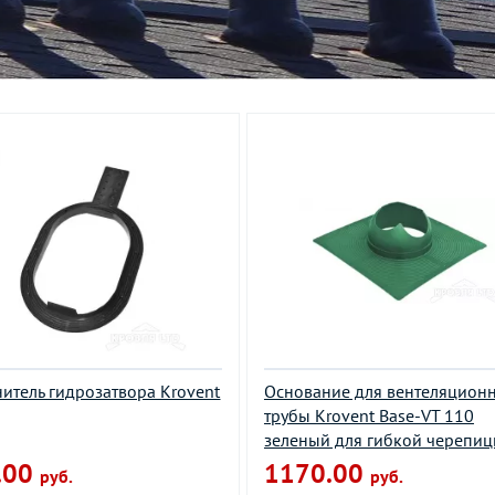
нитель гидрозатвора Krovent
Основание для вентеляцион
трубы Krovent Base-VT 110
зеленый для гибкой черепи
.00
1170.00
руб.
руб.