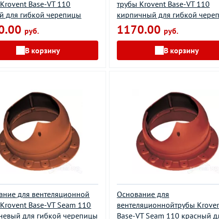
 Krovent Base-VT 110
трубы Krovent Base-VT 110
й для гибкой черепицы
кирпичный для гибкой чере
0.00
1170.00
руб.
руб.
В корзину
В корзину
ание для вентеляционной
Основание для
 Krovent Base-VT Seam 110
вентеляционнойтрубы Krove
невый для гибкой черепицы
Base-VT Seam 110 красный д