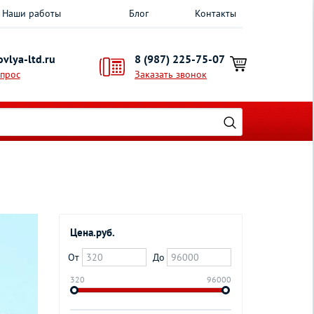
Наши работы
Блог
Контакты
vlya-ltd.ru
8 (987) 225-75-07
опрос
Заказать звонок
Цена.руб.
От
До
320
96000