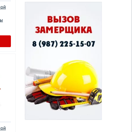
ной
цы
ной