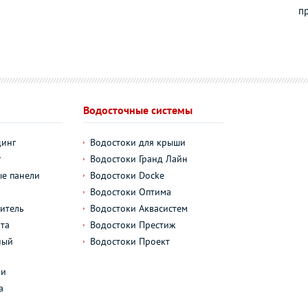
п
Водосточные системы
динг
Водостоки для крыши
г
Водостоки Гранд Лайн
е панели
Водостоки Docke
Водостоки Оптима
итель
Водостоки Аквасистем
та
Водостоки Престиж
ный
Водостоки Проект
л
ли
а