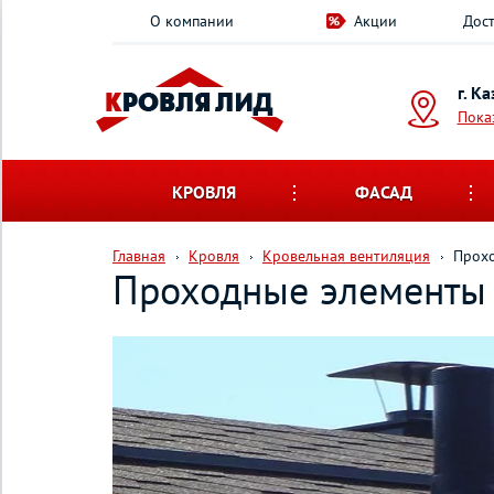
О компании
Акции
Дост
г. К
Пока
КРОВЛЯ
ФАСАД
Главная
Кровля
Кровельная вентиляция
Прох
Проходные элементы 