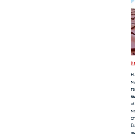
К
Н
ма
т
в
о
м
с
Е
вы