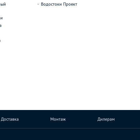
ный
Водостоки Проект
л
ли
а
а
Доставка
Монтаж
Дилерам