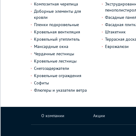
Композитная черепица
Экструдирован
пенополистиро
Доборные элементы для
кровли
Фасадные пане
Пленки подкровельные
Фасадная плитк
Кровельная вентиляция
Штакетник
Кровельный утеплитель
Террасная доск
Мансардные окна
Еврожалюзи
Чердачные лестницы
Кровельные лестницы
Снегозадержатели
Кровельные ограждения
Софиты
Флюгеры и указатели ветра
О компании
Акции