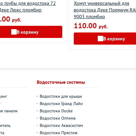
о трубы для водостока 72
Хомут универсальный для
Деке Люкс пломбир
водостока Деке Премиум RA
9003 пломбир
.00
руб.
110.00
руб.
В корзину
В корзину
Водосточные системы
динг
Водостоки для крыши
г
Водостоки Гранд Лайн
е панели
Водостоки Docke
Водостоки Оптима
итель
Водостоки Аквасистем
та
Водостоки Престиж