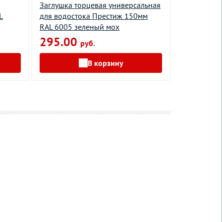
Заглушка торцевая универсальная
Угол желоб
L
для водостока Престиж 150мм
водостока 
RAL 6005 зеленый мох
мм RAL 900
295.00
1395.0
руб.
В корзину