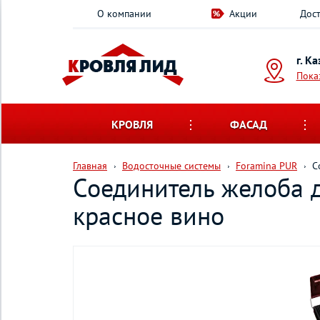
О компании
Акции
Дост
г. К
Пока
КРОВЛЯ
ФАСАД
Главная
Водосточные системы
Foramina PUR
С
Соединитель желоба 
красное вино