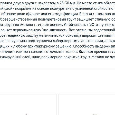
авляют друг в друга с нахлёстом в 25-30 мм. На месте стыка обяза
лой - покрытие на основе полиуретана с усиленной стойкостью 
 обычное полиэфирное или его модификации. В связи с этим оно н
 Усовершенствованный полиуретановый грунт защищает стальную осн
зирует возможность его отслоения. Устойчивость к УФ-излучению 
сохраняет первоначальную "насыщенность. Все элементы водосточн
тирует надёжную защиту металлической основы, а широкая цветовая 
ве полиуретана подтверждена лабораторными испытаниями, а также 
дящих к любому архитектурному решению. Способность выдерживать 
аменить или восстановить отдельные колена. Высокая прочность с
сивирующий слой, цинк, полимерное покрытие, грунт. Металл не чув