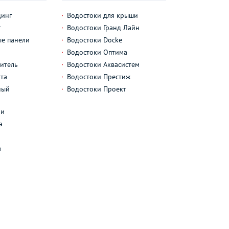
динг
Водостоки для крыши
г
Водостоки Гранд Лайн
е панели
Водостоки Docke
Водостоки Оптима
итель
Водостоки Аквасистем
та
Водостоки Престиж
ный
Водостоки Проект
л
ли
а
а