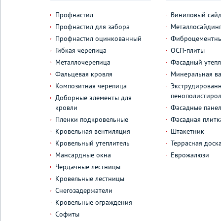
Профнастил
Виниловый сай
Профнастил для забора
Металлосайдин
Профнастил оцинкованный
Фиброцементны
Гибкая черепица
ОСП-плиты
Металлочерепица
Фасадный утепл
Фальцевая кровля
Минеральная ва
Композитная черепица
Экструдирован
пенополистиро
Доборные элементы для
кровли
Фасадные пане
Пленки подкровельные
Фасадная плитк
Кровельная вентиляция
Штакетник
Кровельный утеплитель
Террасная доск
Мансардные окна
Еврожалюзи
Чердачные лестницы
Кровельные лестницы
Снегозадержатели
Кровельные ограждения
Софиты