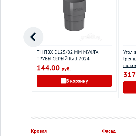
йн 90мм 1м
ТН ПВХ D125/82 ММ МУФТА
Угол 
ТРУБЫ СЕРЫЙ Rall 7024
Гренд
шоко
144.00
руб.
317
у
В корзину
Кровля
Фасад