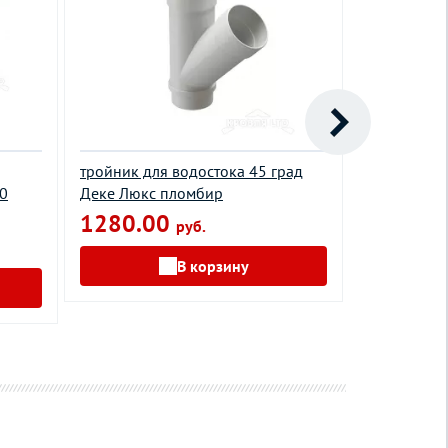
тройник для водостока 45 град
Крюк длин
90
Деке Люкс пломбир
9003 белы
1280.00
230.00
руб.
В корзину