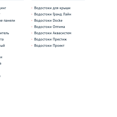
динг
Водостоки для крыши
г
Водостоки Гранд Лайн
е панели
Водостоки Docke
Водостоки Оптима
итель
Водостоки Аквасистем
та
Водостоки Престиж
ный
Водостоки Проект
л
ли
а
а