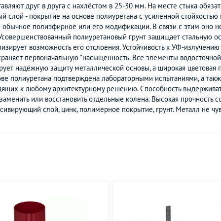
авляют друг в друга с нахлёстом в 25-30 мм. На месте стыка обяза
лой - покрытие на основе полиуретана с усиленной стойкостью 
 обычное полиэфирное или его модификации. В связи с этим оно н
 Усовершенствованный полиуретановый грунт защищает стальную осн
зирует возможность его отслоения. Устойчивость к УФ-излучению 
сохраняет первоначальную "насыщенность. Все элементы водосточн
тирует надёжную защиту металлической основы, а широкая цветовая 
ве полиуретана подтверждена лабораторными испытаниями, а также 
дящих к любому архитектурному решению. Способность выдерживать 
аменить или восстановить отдельные колена. Высокая прочность с
сивирующий слой, цинк, полимерное покрытие, грунт. Металл не чув