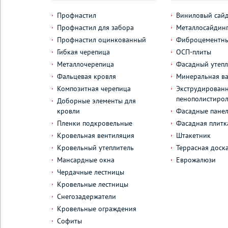
Профнастил
Виниловый сай
Профнастил для забора
Металлосайдин
Профнастил оцинкованный
Фиброцементны
Гибкая черепица
ОСП-плиты
Металлочерепица
Фасадный утепл
Фальцевая кровля
Минеральная ва
Композитная черепица
Экструдирован
пенополистиро
Доборные элементы для
кровли
Фасадные пане
Пленки подкровельные
Фасадная плитк
Кровельная вентиляция
Штакетник
Кровельный утеплитель
Террасная доск
Мансардные окна
Еврожалюзи
Чердачные лестницы
Кровельные лестницы
Снегозадержатели
Кровельные ограждения
Софиты