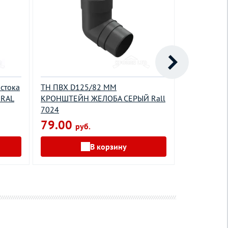
стока
ТН ПВХ D125/82 ММ
Крюк корот
 RAL
КРОНШТЕЙН ЖЕЛОБА СЕРЫЙ Rall
RAL 8004 т
7024
339.00
79.00
руб.
В корзину