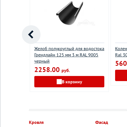
 водостока
Желоб полукруглый для водостока
Колен
AL 3005
Грендлайн 125 мм 3 м RAL 9005
Ral 3
черный
560
2258.00
руб.
у
В корзину
Кровля
Фасад