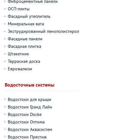
Фиброцементные панели
ОСП-плиты
Фасадный утеплитель
Минеральная вата
Экструдированный пенополистирол
Фасадные панели
Фасадная плитка
Штакетник
Террасная доска
Еврожалюзи
Водосточные системы
Водостоки для крыши
Водостоки Гранд Лайн
Водостоки Docke
Водостоки Оптима
Водостоки Аквасистем
Водостоки Престиж