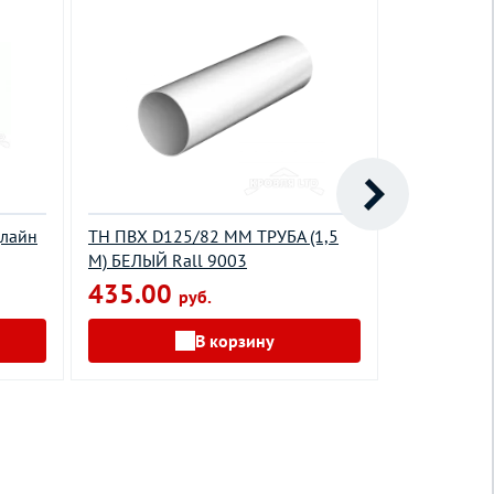
длайн
ТН ПВХ D125/82 ММ ТРУБА (1,5
Кронштейн
М) БЕЛЫЙ Rall 9003
металличес
мм Деке Пр
435.00
руб.
каштан
302.00
В корзину