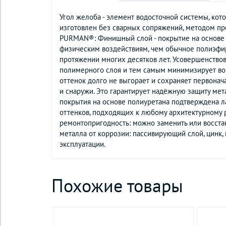
Угол желоба - элемент водосточной системы, ко
изготовлен без сварных сопряжений, методом пр
PURMAN®: Финишный слой - покрытие на основе п
физическим воздействиям, чем обычное полиэфир
протяжении многих десятков лет. Усовершенство
полимерного слоя и тем самым минимизирует возм
оттенок долго не выгорает и сохраняет первона
и снаружи. Это гарантирует надёжную защиту мет
покрытия на основе полиуретана подтверждена ла
оттенков, подходящих к любому архитектурному р
ремонтопригодность: можно заменить или восста
металла от коррозии: пассивирующий слой, цинк,
эксплуатации.
Похожие товары