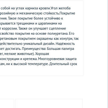
собой на углах карниза кровли.Угол желоба
оррозийную и механическую стойкость.Покрытие
ия. Такое покрытие более устойчиво к
окрывается трещинами и царапинами на
т коррозии. Также он улучшает сцепление
свойство покрытия на основе полиуретана. Его
уретановым покрытием окрашены как изнутри, так
 действительно уникальный дизайн. Надёжность
жет достигать. Преимущества: Большая палитра
ег, мелкие животные). Хорошая
 конструкции и крепежа. Многоуровневая защита
кам, ни к высокой температуре. Длительный срок