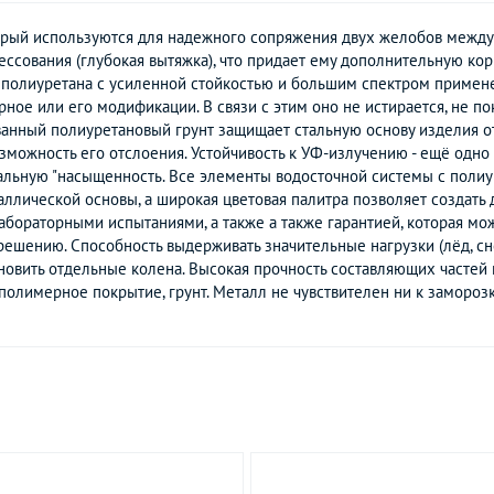
торый используются для надежного сопряжения двух желобов между 
ессования (глубокая вытяжка), что придает ему дополнительную к
олиуретана с усиленной стойкостью и большим спектром применен
ное или его модификации. В связи с этим оно не истирается, не п
ванный полиуретановый грунт защищает стальную основу изделия о
ожность его отслоения. Устойчивость к УФ-излучению - ещё одно 
чальную "насыщенность. Все элементы водосточной системы с поли
аллической основы, а широкая цветовая палитра позволяет создать
бораторными испытаниями, а также а также гарантией, которая мо
ешению. Способность выдерживать значительные нагрузки (лёд, сн
новить отдельные колена. Высокая прочность составляющих частей
 полимерное покрытие, грунт. Металл не чувствителен ни к замороз