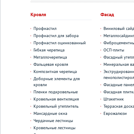
Кровля
Фасад
Профнастил
Виниловый сай
Профнастил для забора
Металлосайдин
Профнастил оцинкованный
Фиброцементны
Гибкая черепица
ОСП-плиты
Металлочерепица
Фасадный утепл
Фальцевая кровля
Минеральная ва
Композитная черепица
Экструдирован
пенополистиро
Доборные элементы для
кровли
Фасадные пане
Пленки подкровельные
Фасадная плитк
Кровельная вентиляция
Штакетник
Кровельный утеплитель
Террасная доск
Мансардные окна
Еврожалюзи
Чердачные лестницы
Кровельные лестницы