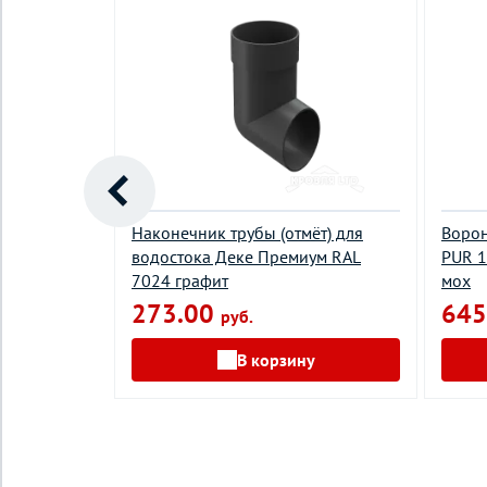
рнизный
Наконечник трубы (отмёт) для
Ворон
amina
водостока Деке Премиум RAL
PUR 1
7024 графит
мох
273.00
645
руб.
у
В корзину