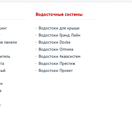
Водосточные системы
динг
Водостоки для крыши
г
Водостоки Гранд Лайн
е панели
Водостоки Docke
Водостоки Оптима
итель
Водостоки Аквасистем
та
Водостоки Престиж
ный
Водостоки Проект
л
ли
а
а