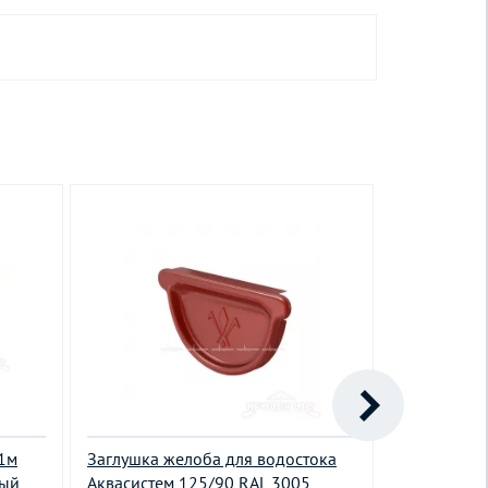
 1м
Заглушка желоба для водостока
Желоб полу
вый
Аквасистем 125/90 RAL 3005
Аквасистем