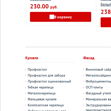
белы
230.00
руб.
238
у
В корзину
Кровля
Фасад
Профнастил
Виниловый сай
Профнастил для забора
Металлосайдин
Профнастил оцинкованный
Фиброцементны
Гибкая черепица
ОСП-плиты
Металлочерепица
Фасадный утепл
Фальцевая кровля
Минеральная ва
Композитная черепица
Экструдирован
пенополистиро