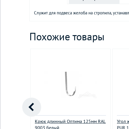
Служит для подвеса желоба на стропила, устанав
Похожие товары
ЗАГЛУШКА
Крюк длинный Oптима 125мм RAL
Угол 
 8004
9003 белый
PUR 1