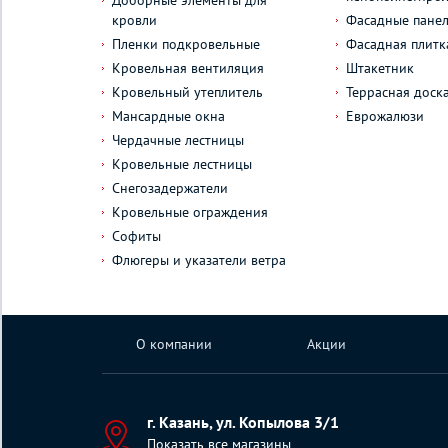
Доборные элементы для
кровли
Фасадные пане
Пленки подкровельные
Фасадная плитк
Кровельная вентиляция
Штакетник
Кровельный утеплитель
Террасная доск
Мансардные окна
Еврожалюзи
Чердачные лестницы
Кровельные лестницы
Снегозадержатели
Кровельные ограждения
Софиты
Флюгеры и указатели ветра
О компании
Акции
г. Казань, ул. Копылова 3/1
Показать все магазины