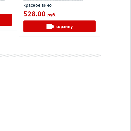
красное вино
красное ви
528.00
3360.0
руб.
В корзину