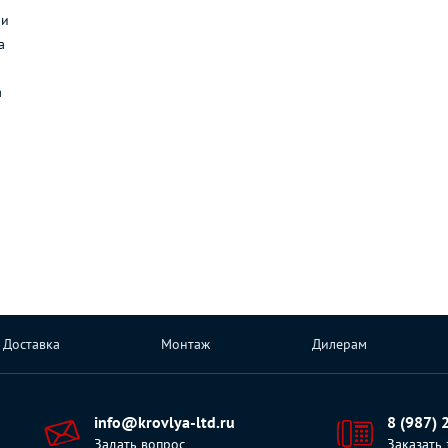
ли
а
а
Доставка
Монтаж
Дилерам
info@krovlya-ltd.ru
8 (987) 
Задать вопрос
Заказать