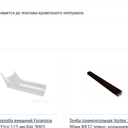
ливается до монтажа кровельного материала.
желоба внешний Foramina
Труба прямоугольная Vortex
35гр 125 мм RAL 9003
90мм RR32 темно- коричне