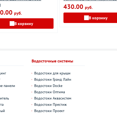
й
430.00
руб.
0.00
руб.
В корзину
В корзину
Водосточные системы
динг
Водостоки для крыши
г
Водостоки Гранд Лайн
е панели
Водостоки Docke
Водостоки Оптима
итель
Водостоки Аквасистем
та
Водостоки Престиж
ный
Водостоки Проект
л