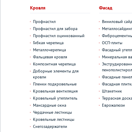
Кровля
Фасад
Профнастил
Виниловый сай
Профнастил для забора
Металлосайдин
Профнастил оцинкованный
Фиброцементны
Гибкая черепица
ОСП-плиты
Металлочерепица
Фасадный утепл
Фальцевая кровля
Минеральная ва
Композитная черепица
Экструдирован
пенополистиро
Доборные элементы для
кровли
Фасадные пане
Пленки подкровельные
Фасадная плитк
Кровельная вентиляция
Штакетник
Кровельный утеплитель
Террасная доск
Мансардные окна
Еврожалюзи
Чердачные лестницы
Кровельные лестницы
Снегозадержатели