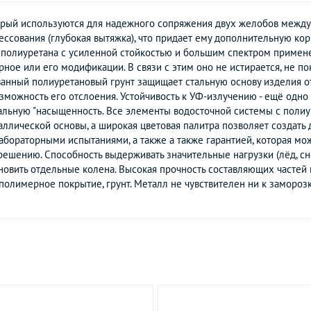
торый используются для надежного сопряжения двух желобов между 
ессования (глубокая вытяжка), что придает ему дополнительную к
олиуретана с усиленной стойкостью и большим спектром применен
ное или его модификации. В связи с этим оно не истирается, не п
ванный полиуретановый грунт защищает стальную основу изделия о
ожность его отслоения. Устойчивость к УФ-излучению - ещё одно 
чальную "насыщенность. Все элементы водосточной системы с поли
аллической основы, а широкая цветовая палитра позволяет создать
бораторными испытаниями, а также а также гарантией, которая мо
ешению. Способность выдерживать значительные нагрузки (лёд, сн
новить отдельные колена. Высокая прочность составляющих частей
 полимерное покрытие, грунт. Металл не чувствителен ни к замороз