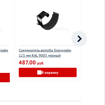
длайн
Соединитель желоба Грендлайн
Воронка вр
125 мм RAL 9005 черный
RAL 6005 з
487.00
136.00
руб.
В корзину