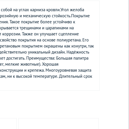
собой на углах карниза кровли.Угол желоба
оррозийную и механическую стойкость.Покрытие
ия. Такое покрытие более устойчиво к
окрывается трещинами и царапинами на
т коррозии. Также он улучшает сцепление
свойство покрытия на основе полиуретана. Его
уретановым покрытием окрашены как изнутри, так
 действительно уникальный дизайн. Надёжность
жет достигать. Преимущества: Большая палитра
ег, мелкие животные). Хорошая
 конструкции и крепежа. Многоуровневая защита
кам, ни к высокой температуре. Длительный срок