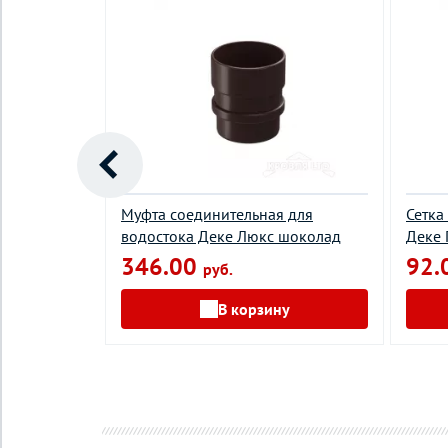
стока 45
Муфта соединительная для
Сетка
L 8019
водостока Деке Люкс шоколад
Деке
346.00
92.
руб.
В корзину
у