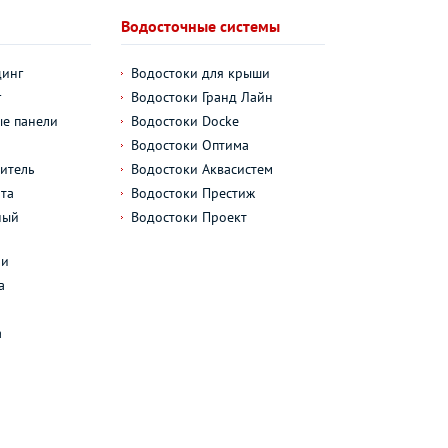
Водосточные системы
динг
Водостоки для крыши
г
Водостоки Гранд Лайн
е панели
Водостоки Docke
Водостоки Оптима
итель
Водостоки Аквасистем
та
Водостоки Престиж
ный
Водостоки Проект
л
ли
а
а