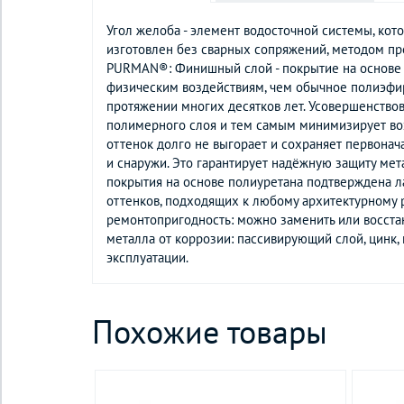
Угол желоба - элемент водосточной системы, ко
изготовлен без сварных сопряжений, методом пр
PURMAN®: Финишный слой - покрытие на основе п
физическим воздействиям, чем обычное полиэфир
протяжении многих десятков лет. Усовершенство
полимерного слоя и тем самым минимизирует возм
оттенок долго не выгорает и сохраняет первона
и снаружи. Это гарантирует надёжную защиту мет
покрытия на основе полиуретана подтверждена ла
оттенков, подходящих к любому архитектурному р
ремонтопригодность: можно заменить или восста
металла от коррозии: пассивирующий слой, цинк,
эксплуатации.
Похожие товары