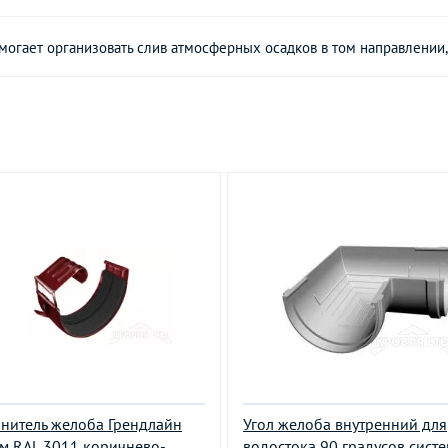
омогает организовать слив атмосферных осадков в том направлении,
нитель желоба Грендлайн
Угол желоба внутренний для
м RAL 3011 коричнево-
водостока 90 градусов сист