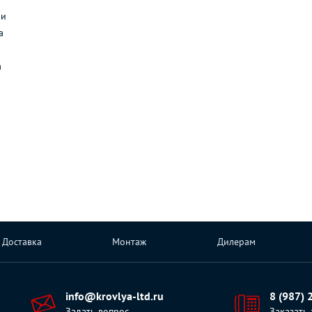
ли
а
а
Доставка
Монтаж
Дилерам
info@krovlya-ltd.ru
8 (987) 
Задать вопрос
Заказать