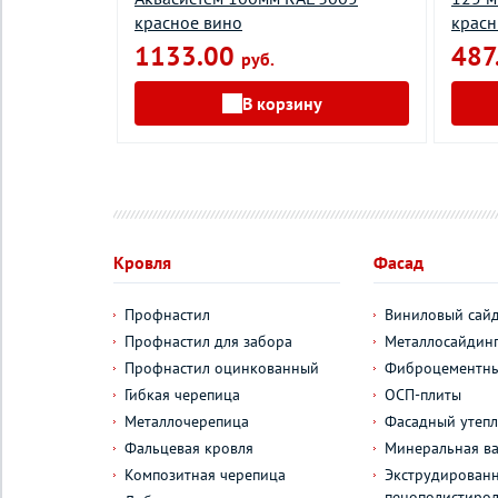
красное вино
крас
1133.00
487
руб.
у
В корзину
Кровля
Фасад
Профнастил
Виниловый сай
Профнастил для забора
Металлосайдин
Профнастил оцинкованный
Фиброцементны
Гибкая черепица
ОСП-плиты
Металлочерепица
Фасадный утепл
Фальцевая кровля
Минеральная ва
Композитная черепица
Экструдирован
пенополистиро