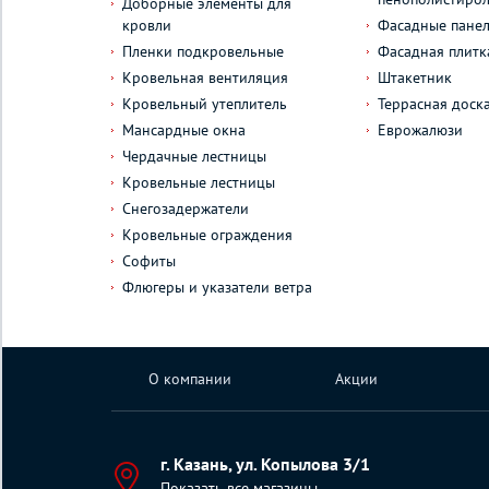
Доборные элементы для
кровли
Фасадные пане
Пленки подкровельные
Фасадная плитк
Кровельная вентиляция
Штакетник
Кровельный утеплитель
Террасная доск
Мансардные окна
Еврожалюзи
Чердачные лестницы
Кровельные лестницы
Снегозадержатели
Кровельные ограждения
Софиты
Флюгеры и указатели ветра
О компании
Акции
г. Казань, ул. Копылова 3/1
Показать все магазины