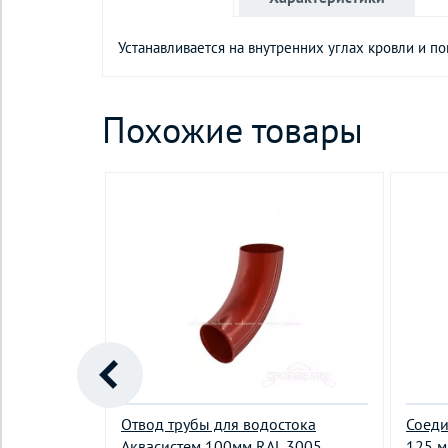
Устанавливается на внутренних углах кровли и п
Похожие товары
 Грендлайн
Отвод трубы для водостока
Соеди
Аквасистем 100мм RAL 3005
125 м