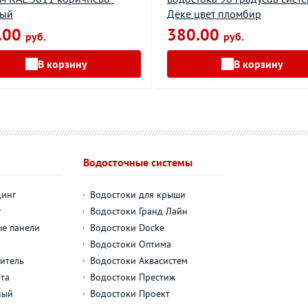
ный
Дёке цвет пломбир
.00
380.00
руб.
руб.
В корзину
В корзину
Водосточные системы
динг
Водостоки для крыши
г
Водостоки Гранд Лайн
е панели
Водостоки Docke
Водостоки Оптима
итель
Водостоки Аквасистем
та
Водостоки Престиж
ный
Водостоки Проект
л