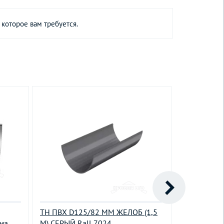
 которое вам требуется.
ТН ПВХ D125/82 ММ ЖЕЛОБ (1,5
Угол желоб
ема
М) СЕРЫЙ Rall 7024
90гр 125мм