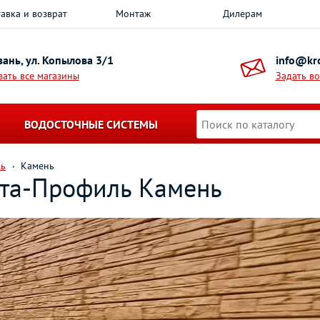
авка и возврат
Монтаж
Дилерам
азань, ул. Копылова 3/1
info@kro
зать все магазины
Задать в
ВОДОСТОЧНЫЕ СИСТЕМЫ
ль
Камень
ьта-Профиль Камень