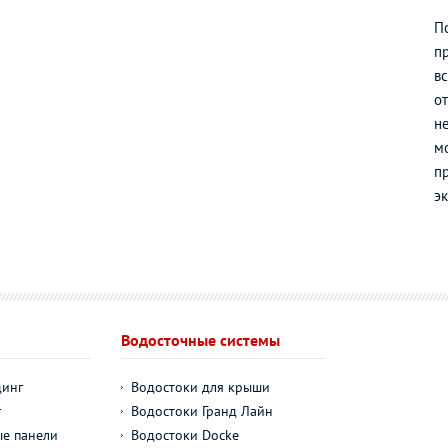
П
п
в
о
н
м
п
э
Водосточные системы
динг
Водостоки для крыши
г
Водостоки Гранд Лайн
е панели
Водостоки Docke