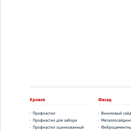
Кровля
Фасад
Профнастил
Виниловый сай
Профнастил для забора
Металлосайдин
Профнастил оцинкованный
Фиброцементны