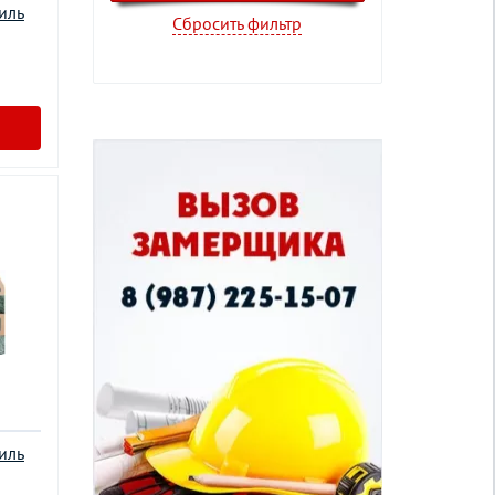
иль
Сбросить фильтр
иль