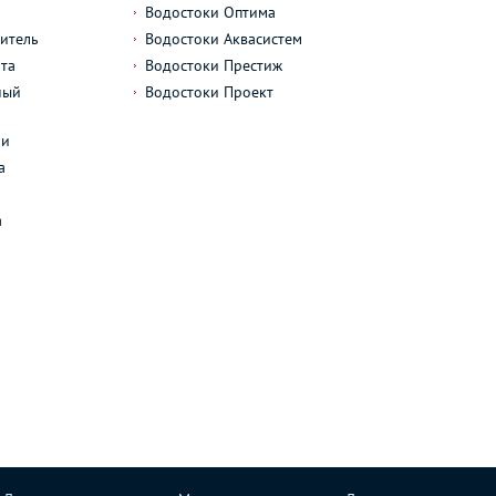
Водостоки Оптима
итель
Водостоки Аквасистем
та
Водостоки Престиж
ный
Водостоки Проект
л
ли
а
а