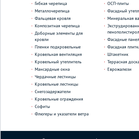
Гибкая черепица
ОСП-плиты
Металлочерепица
Фасадный утепл
Фальцевая кровля
Минеральная ва
Композитная черепица
Экструдирован
пенополистиро
Доборные элементы для
кровли
Фасадные пане
Пленки подкровельные
Фасадная плитк
Кровельная вентиляция
Штакетник
Кровельный утеплитель
Террасная доск
Мансардные окна
Еврожалюзи
Чердачные лестницы
Кровельные лестницы
Снегозадержатели
Кровельные ограждения
Софиты
Флюгеры и указатели ветра