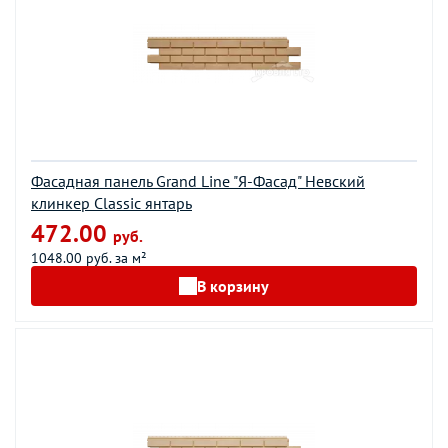
Фасадная панель Grand Line "Я-Фасад" Невский
клинкер Classic янтарь
472.00
руб.
1048.00 руб. за м²
В корзину