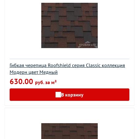
Гибкая черепица Roofshield серия Classic коллекция
Модерн цвет Медный
630.00
руб. за м²
В корзину