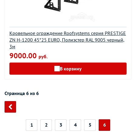
Кровельное ограждение Roofsystems серия PRESTIGE
ZN H-1200 45*25 EURO, Полиэстер RAL 9005 черный,
3м
9000.00
руб.
В корзину
Страница 6 из 6
1
2
3
4
5
6