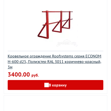
Кровельное ограждение Roofsystems серия ECONOM
H-600 d25, Полиэстер RAL 3011 коричнево-красный,
3м
3400.00
руб.
В корзину