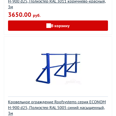
H-900 d25, Полиэстер RAL 3011 коричнево-красный,
3м
3650.00
руб.
В корзину
Кровельное ограждение Roofsystems серия ECONOM
H-900 d25, Полиэстер RAL 5005 синий насыщенный,
3м