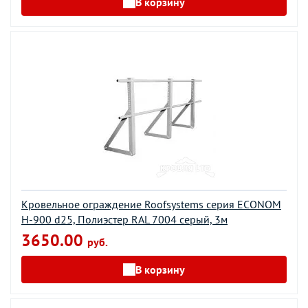
В корзину
Кровельное ограждение Roofsystems серия ECONOM
H-900 d25, Полиэстер RAL 7004 серый, 3м
3650.00
руб.
В корзину