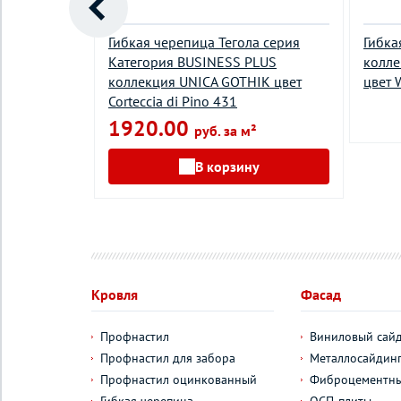
лас серия
Гибкая черепица Тегола серия
Гибка
риль цвет
Категория BUSINESS PLUS
колле
коллекция UNICA GOTHIK цвет
цвет 
Corteccia di Pino 431
1920.00
руб. за м²
у
В корзину
Кровля
Фасад
Профнастил
Виниловый сай
Профнастил для забора
Металлосайдин
Профнастил оцинкованный
Фиброцементны