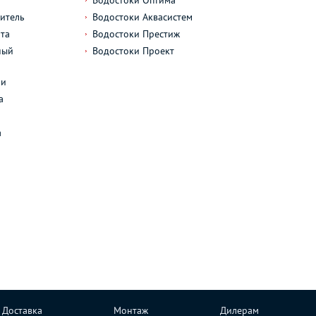
Водостоки Оптима
итель
Водостоки Аквасистем
та
Водостоки Престиж
ный
Водостоки Проект
л
ли
а
а
Доставка
Монтаж
Дилерам