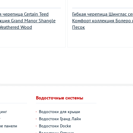
я черепица Certain Teed
Гибкая черепица Шинглас с
кция Grand Manor Shangle
Комфорт коллекция Болеро 
Weathered Wood
Песок
Водосточные системы
динг
Водостоки для крыши
г
Водостоки Гранд Лайн
е панели
Водостоки Docke