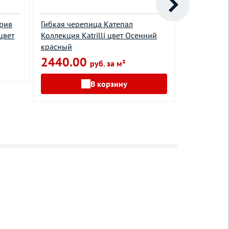
ерия
Гибкая черепица Катепал
Гибкая чер
цвет
Коллекция Katrilli цвет Осенний
Категория
красный
коллекция 
Ardesia Ner
2440.00
руб. за м²
2807.0
В корзину