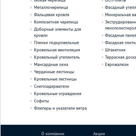
Гибкая черепица
ОСП-плиты
Металлочерепица
Фасадный утепл
Фальцевая кровля
Минеральная ва
Композитная черепица
Экструдирован
пенополистиро
Доборные элементы для
кровли
Фасадные пане
Пленки подкровельные
Фасадная плитк
Кровельная вентиляция
Штакетник
Кровельный утеплитель
Террасная доск
Мансардные окна
Еврожалюзи
Чердачные лестницы
Кровельные лестницы
Снегозадержатели
Кровельные ограждения
Софиты
Флюгеры и указатели ветра
О компании
Акции