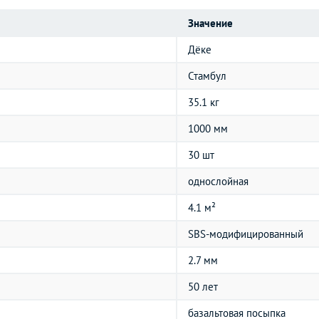
Значение
Дёке
Стамбул
35.1 кг
1000 мм
30 шт
однослойная
4.1 м²
SBS-модифицированный
2.7 мм
50 лет
базальтовая посыпка