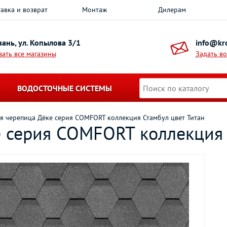
авка и возврат
Монтаж
Дилерам
азань, ул. Копылова 3/1
info@kro
зать все магазины
Задать в
ВОДОСТОЧНЫЕ СИСТЕМЫ
ая черепица Дёке серия COMFORT коллекция Стамбул цвет Титан
е серия COMFORT коллекция 