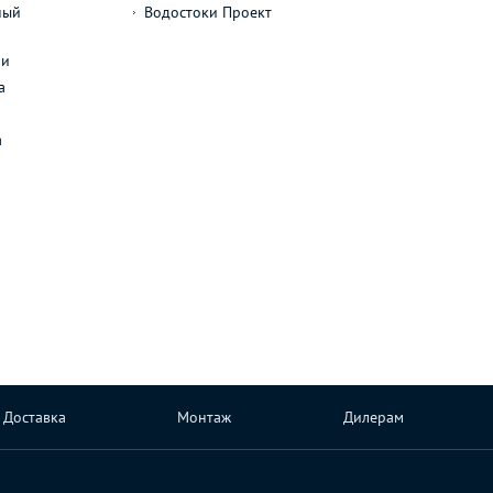
ный
Водостоки Проект
л
ли
а
а
Доставка
Монтаж
Дилерам