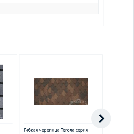
Гибкая черепица Тегола серия
Гибкая чер