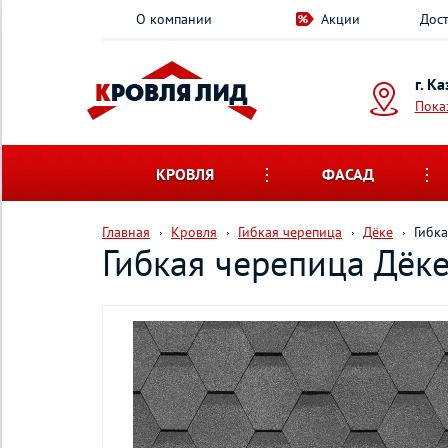
О компании
Акции
Дост
г. К
Пока
КРОВЛЯ
ФАСАД
Главная
Кровля
Гибкая черепица
Дёке
Гибк
Гибкая черепица Дёк