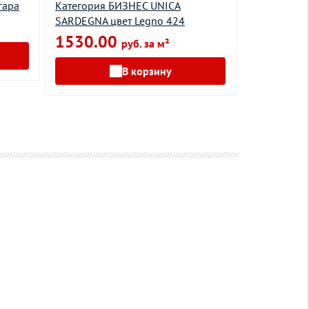
гара
Категория БИЗНЕС UNICA
Premium ко
SARDEGNA цвет Legno 424
Гранит
1530.00
896.00
руб. за м²
В корзину