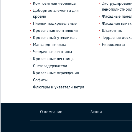
Композитная черепица
Экструдирован
пенополистиро
Доборные элементы для
кровли
Фасадные пане
Пленки подкровельные
Фасадная плитк
Кровельная вентиляция
Штакетник
Кровельный утеплитель
Террасная доск
Мансардные окна
Еврожалюзи
Чердачные лестницы
Кровельные лестницы
Снегозадержатели
Кровельные ограждения
Софиты
Флюгеры и указатели ветра
О компании
Акции