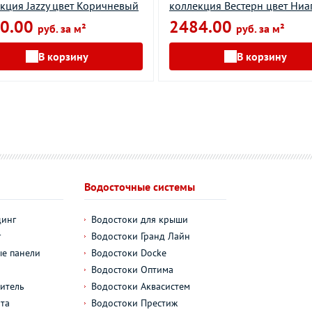
кция Jazzy цвет Коричневый
коллекция Вестерн цвет Ниа
0.00
2484.00
руб. за м²
руб. за м²
В корзину
В корзину
Водосточные системы
динг
Водостоки для крыши
г
Водостоки Гранд Лайн
е панели
Водостоки Docke
Водостоки Оптима
итель
Водостоки Аквасистем
та
Водостоки Престиж