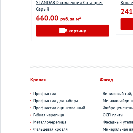
LUS
STANDARD коллекция Сота цвет
Колле
DITIONAL
Серый
241
660.00
руб. за м²
²
В корзину
у
Кровля
Фасад
Профнастил
Виниловый сай
Профнастил для забора
Металлосайдин
Профнастил оцинкованный
Фиброцементны
Гибкая черепица
ОСП-плиты
Металлочерепица
Фасадный утепл
Фальцевая кровля
Минеральная ва