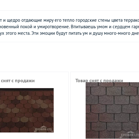
ет и щедро отдающие миру его тепло городские стены цвета террак
овенный покой и умиротворение. Впитываешь умом и сердцем гарм
 дух этого места. Эти эмоции будут питать ум и душу много-много дне
 снят с продажи
Товар снят с продажи