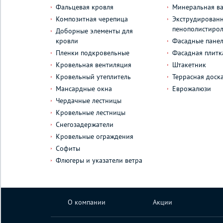
Фальцевая кровля
Минеральная ва
Композитная черепица
Экструдирован
пенополистиро
Доборные элементы для
кровли
Фасадные пане
Пленки подкровельные
Фасадная плитк
Кровельная вентиляция
Штакетник
Кровельный утеплитель
Террасная доск
Мансардные окна
Еврожалюзи
Чердачные лестницы
Кровельные лестницы
Снегозадержатели
Кровельные ограждения
Софиты
Флюгеры и указатели ветра
О компании
Акции