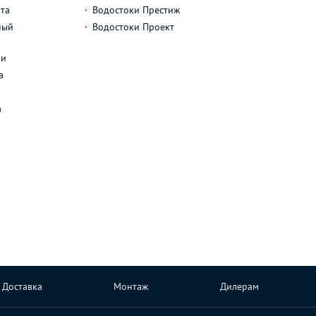
та
Водостоки Престиж
ный
Водостоки Проект
л
ли
а
а
Доставка
Монтаж
Дилерам