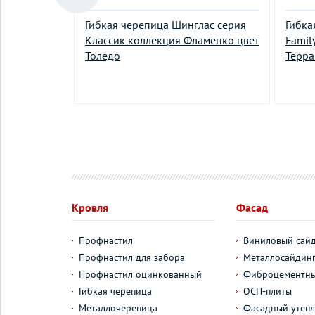
x серия
Гибкая черепица Шинглас серия
Гибка
ta Premium
Классик коллекция Фламенко цвет
Famil
Толедо
Терра
²
у
Кровля
Фасад
Профнастил
Виниловый сай
Профнастил для забора
Металлосайдин
Профнастил оцинкованный
Фиброцементны
Гибкая черепица
ОСП-плиты
Металлочерепица
Фасадный утепл