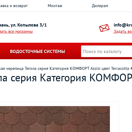
авка и возврат
Монтаж
Дилерам
азань, ул. Копылова 3/1
info@kro
зать все магазины
Задать в
ВОДОСТОЧНЫЕ СИСТЕМЫ
кая черепица Тегола серия Категория КОМФОРТ Assisi цвет Terracotta 
ла серия Категория КОМФОРТ