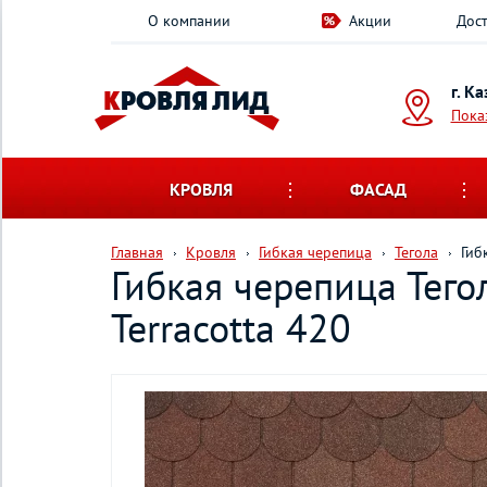
О компании
Акции
Дост
г. К
Пока
КРОВЛЯ
ФАСАД
Главная
Кровля
Гибкая черепица
Тегола
Гиб
Гибкая черепица Тего
Terracotta 420