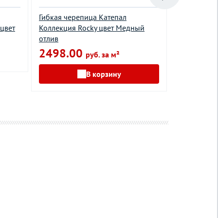
Гибкая черепица Катепал
Гибкая чер
цвет
Коллекция Rocky цвет Медный
Ультра кол
отлив
Шельф
2498.00
917.00
руб. за м²
В корзину