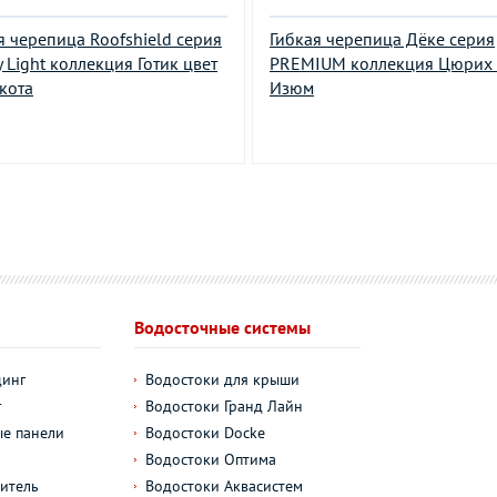
я черепица Roofshield серия
Гибкая черепица Дёке серия
y Light коллекция Готик цвет
PREMIUM коллекция Цюрих 
кота
Изюм
Водосточные системы
динг
Водостоки для крыши
г
Водостоки Гранд Лайн
е панели
Водостоки Docke
Водостоки Оптима
итель
Водостоки Аквасистем