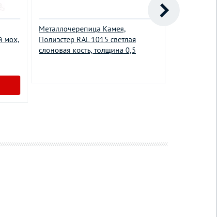
Металлочерепица Камея,
Металлочер
й мох,
Полиэстер RAL 1015 светлая
Полиэстер 
слоновая кость, толщина 0,5
толщина 0,
865.00