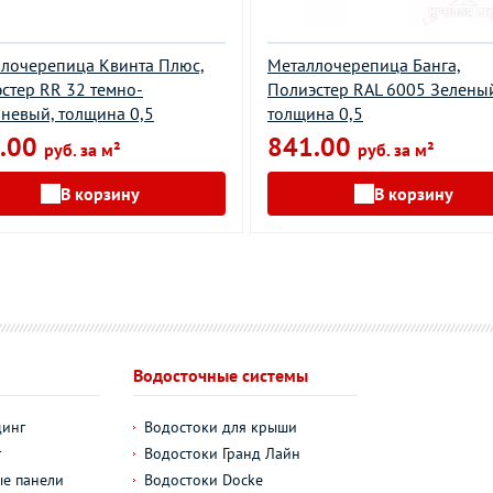
лочерепица Квинта Плюс,
Металлочерепица Банга,
стер RR 32 темно-
Полиэстер RAL 6005 Зелены
невый, толщина 0,5
толщина 0,5
.00
841.00
руб. за м²
руб. за м²
В корзину
В корзину
Водосточные системы
динг
Водостоки для крыши
г
Водостоки Гранд Лайн
е панели
Водостоки Docke