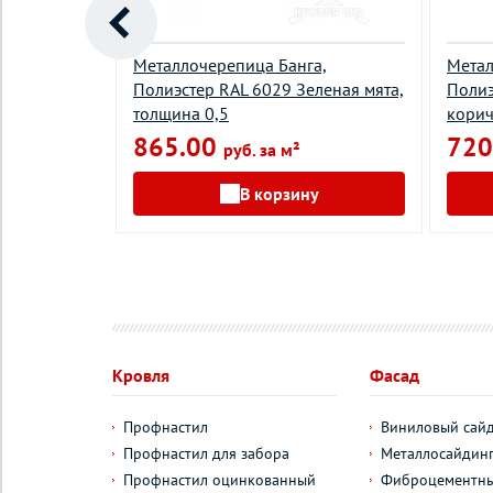
нтерра Х,
Металлочерепица Банга,
Метал
рракота,
Полиэстер RAL 6029 Зеленая мята,
Полиэ
толщина 0,5
корич
865.00
720
руб. за м²
у
В корзину
Кровля
Фасад
Профнастил
Виниловый сай
Профнастил для забора
Металлосайдин
Профнастил оцинкованный
Фиброцементны