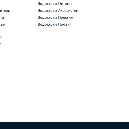
Водостоки Оптима
итель
Водостоки Аквасистем
та
Водостоки Престиж
ный
Водостоки Проект
л
ли
а
а