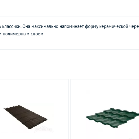
у классики. Она максимально напоминает форму керамической чер
ым полимерным слоем.