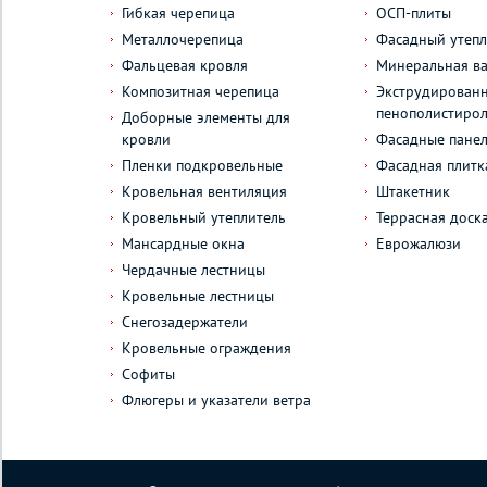
Гибкая черепица
ОСП-плиты
Металлочерепица
Фасадный утепл
Фальцевая кровля
Минеральная ва
Композитная черепица
Экструдирован
пенополистиро
Доборные элементы для
кровли
Фасадные пане
Пленки подкровельные
Фасадная плитк
Кровельная вентиляция
Штакетник
Кровельный утеплитель
Террасная доск
Мансардные окна
Еврожалюзи
Чердачные лестницы
Кровельные лестницы
Снегозадержатели
Кровельные ограждения
Софиты
Флюгеры и указатели ветра