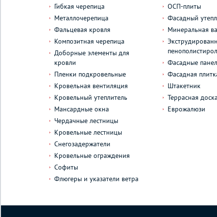
Гибкая черепица
ОСП-плиты
Металлочерепица
Фасадный утепл
Фальцевая кровля
Минеральная ва
Композитная черепица
Экструдирован
пенополистиро
Доборные элементы для
кровли
Фасадные пане
Пленки подкровельные
Фасадная плитк
Кровельная вентиляция
Штакетник
Кровельный утеплитель
Террасная доск
Мансардные окна
Еврожалюзи
Чердачные лестницы
Кровельные лестницы
Снегозадержатели
Кровельные ограждения
Софиты
Флюгеры и указатели ветра