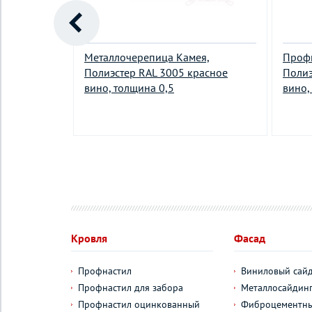
ад,
Металлочерепица Камея,
Профи
околад,
Полиэстер RAL 3005 красное
Полиэ
вино, толщина 0,5
вино,
у
Кровля
Фасад
Профнастил
Виниловый сай
Профнастил для забора
Металлосайдин
Профнастил оцинкованный
Фиброцементны