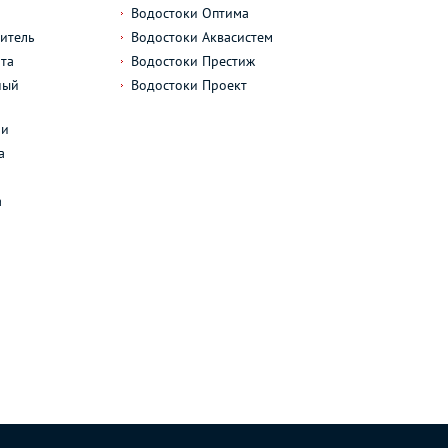
Водостоки Оптима
итель
Водостоки Аквасистем
та
Водостоки Престиж
ный
Водостоки Проект
л
ли
а
а