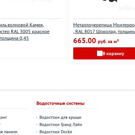
ль волновой Камея,
Металлочерепица Монтерро
стер RAL 3005 красное
, RAL 8017 Шоколад, толщина
 толщина 0,45
665.00
руб. за м²
В корзину
Водосточные системы
динг
Водостоки для крыши
г
Водостоки Гранд Лайн
е панели
Водостоки Docke