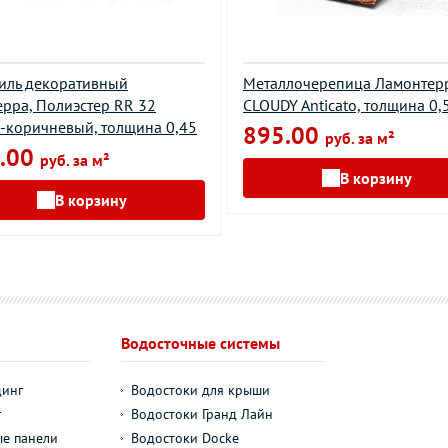
иль декоративный
Металлочерепица Ламонтерр
рра, Полиэстер RR 32
CLOUDY Anticato, толщина 0,
-коричневый, толщина 0,45
895.00
руб. за м²
.00
руб. за м²
В корзину
В корзину
Водосточные системы
динг
Водостоки для крыши
г
Водостоки Гранд Лайн
е панели
Водостоки Docke