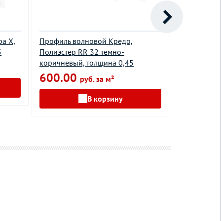
а X,
Профиль волновой Кредо,
Профиль во
5
Полиэстер RR 32 темно-
Полиэстер 
коричневый, толщина 0,45
синий, тол
600.00
530.00
руб. за м²
В корзину