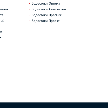
Водостоки Оптима
итель
Водостоки Аквасистем
та
Водостоки Престиж
ный
Водостоки Проект
л
ли
а
а