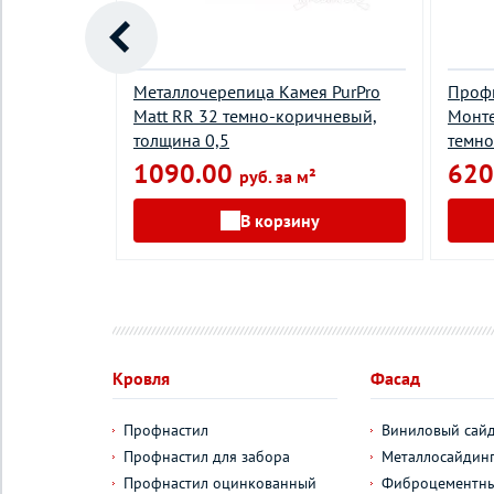
й
Металлочерепица Камея PurPro
Проф
эстер RR 32
Matt RR 32 темно-коричневый,
Монте
лщина 0,45
толщина 0,5
темно
1090.00
620
руб. за м²
у
В корзину
Кровля
Фасад
Профнастил
Виниловый сай
Профнастил для забора
Металлосайдин
Профнастил оцинкованный
Фиброцементны