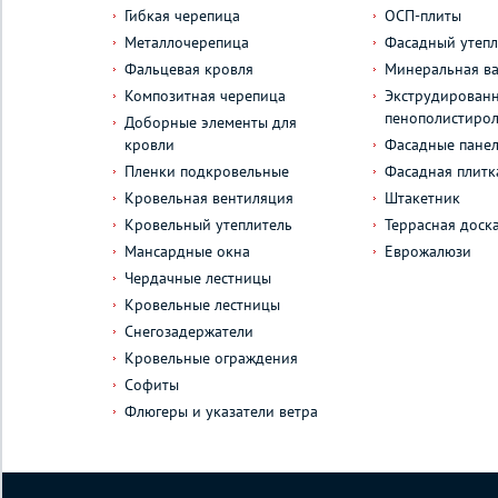
Гибкая черепица
ОСП-плиты
Металлочерепица
Фасадный утепл
Фальцевая кровля
Минеральная ва
Композитная черепица
Экструдирован
пенополистиро
Доборные элементы для
кровли
Фасадные пане
Пленки подкровельные
Фасадная плитк
Кровельная вентиляция
Штакетник
Кровельный утеплитель
Террасная доск
Мансардные окна
Еврожалюзи
Чердачные лестницы
Кровельные лестницы
Снегозадержатели
Кровельные ограждения
Софиты
Флюгеры и указатели ветра