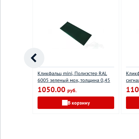
TX RAL 3005
Кликфальц mini, Полиэстер RAL
Кликф
 0,5
6005 зеленый мох, толщина 0,45
сигна
1050.00
110
руб.
у
В корзину