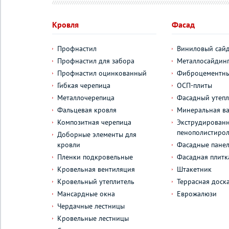
Кровля
Фасад
Профнастил
Виниловый сай
Профнастил для забора
Металлосайдин
Профнастил оцинкованный
Фиброцементны
Гибкая черепица
ОСП-плиты
Металлочерепица
Фасадный утепл
Фальцевая кровля
Минеральная ва
Композитная черепица
Экструдирован
пенополистиро
Доборные элементы для
кровли
Фасадные пане
Пленки подкровельные
Фасадная плитк
Кровельная вентиляция
Штакетник
Кровельный утеплитель
Террасная доск
Мансардные окна
Еврожалюзи
Чердачные лестницы
Кровельные лестницы