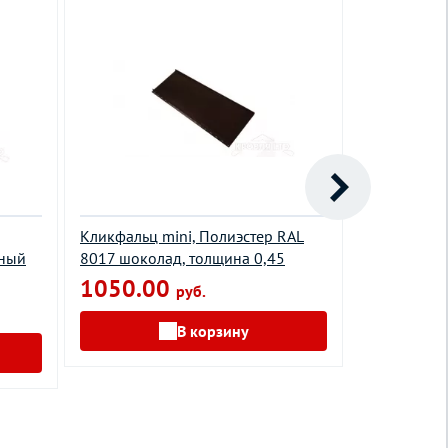
Кликфальц mini, Полиэстер RAL
Фальц двой
ьный
8017 шоколад, толщина 0,45
RR 32 темн
толщина 0,
1050.00
руб.
1020.0
В корзину