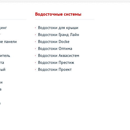
Водосточные системы
динг
Водостоки для крыши
г
Водостоки Гранд Лайн
е панели
Водостоки Docke
Водостоки Оптима
итель
Водостоки Аквасистем
та
Водостоки Престиж
ный
Водостоки Проект
л
ли
а
а