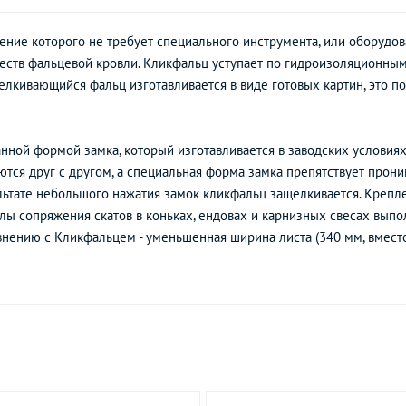
ение которого не требует специального инструмента, или оборудов
ств фальцевой кровли. Кликфальц уступает по гидроизоляционным
елкивающийся фальц изготавливается в виде готовых картин, это п
нной формой замка, который изготавливается в заводских условиях
тся друг с другом, а специальная форма замка препятствует прон
ультате небольшого нажатия замок кликфальц защелкивается. Креп
ы сопряжения скатов в коньках, ендовах и карнизных свесах выпо
нению с Кликфальцем - уменьшенная ширина листа (340 мм, вместо