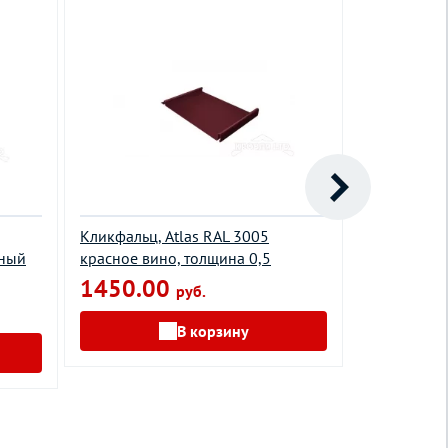
Кликфальц, Atlas RAL 3005
Кликфальц,
ьный
красное вино, толщина 0,5
красное ви
1450.00
1100.0
руб.
В корзину