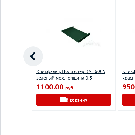
й,Rooftop
Кликфальц, Полиэстер RAL 6005
Кликф
ое вино,
зеленый мох, толщина 0,5
красн
1100.00
950
руб.
В корзину
у