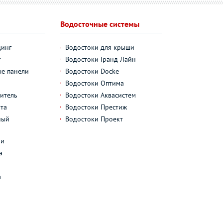
Водосточные системы
динг
Водостоки для крыши
г
Водостоки Гранд Лайн
е панели
Водостоки Docke
Водостоки Оптима
итель
Водостоки Аквасистем
та
Водостоки Престиж
ный
Водостоки Проект
л
ли
а
а