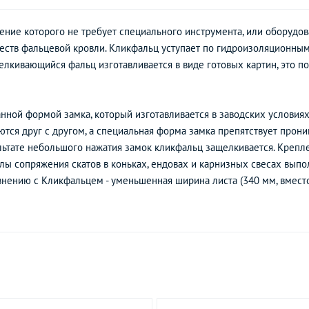
ение которого не требует специального инструмента, или оборудов
ств фальцевой кровли. Кликфальц уступает по гидроизоляционным
елкивающийся фальц изготавливается в виде готовых картин, это п
нной формой замка, который изготавливается в заводских условиях
тся друг с другом, а специальная форма замка препятствует прон
ультате небольшого нажатия замок кликфальц защелкивается. Креп
ы сопряжения скатов в коньках, ендовах и карнизных свесах выпо
нению с Кликфальцем - уменьшенная ширина листа (340 мм, вместо