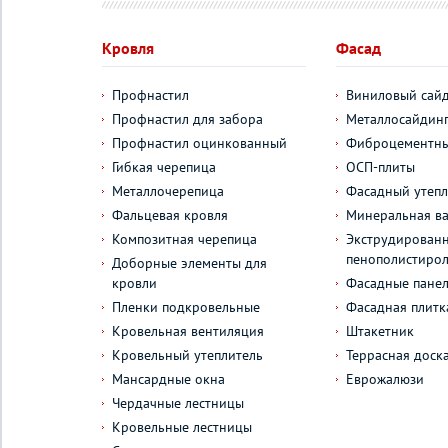
Кровля
Фасад
Профнастил
Виниловый сай
Профнастил для забора
Металлосайдин
Профнастил оцинкованный
Фиброцементны
Гибкая черепица
ОСП-плиты
Металлочерепица
Фасадный утепл
Фальцевая кровля
Минеральная ва
Композитная черепица
Экструдирован
пенополистиро
Доборные элементы для
кровли
Фасадные пане
Пленки подкровельные
Фасадная плитк
Кровельная вентиляция
Штакетник
Кровельный утеплитель
Террасная доск
Мансардные окна
Еврожалюзи
Чердачные лестницы
Кровельные лестницы